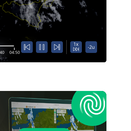
1x
-2u
:40
04:50