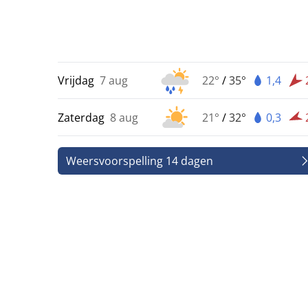
Vrijdag
7 aug
22°
/
35°
1,4
Zaterdag
8 aug
21°
/
32°
0,3
Weersvoorspelling 14 dagen