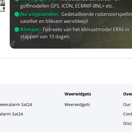
golfmodellen GFS, ICON, ECMWF-BNL+ etc.
Nu uitgezonden:
Gedetailleerde radarvoorspellin
satelliet en bliksem wereldwijd.
Klimaat:
Tijdreeks van het klimaatmodel ERA5 in
stappen van 10 dagen.
Weerwidgets
Over
weeralarm Sat24
Weerwidgets
Our 
alarm Sat24
Cont
Disc