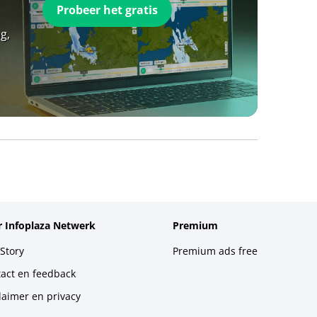
Probeer het gratis
g,
 Infoplaza Netwerk
Premium
Story
Premium ads free
act en feedback
laimer en privacy