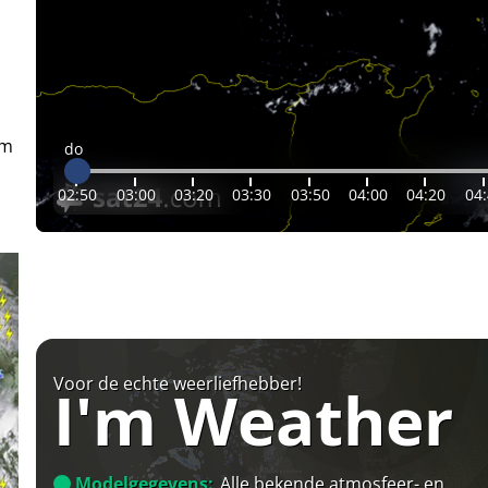
em
do
02:50
03:00
03:20
03:30
03:50
04:00
04:20
04
Voor de echte weerliefhebber!
I'm Weather
Modelgegevens:
Alle bekende atmosfeer- en