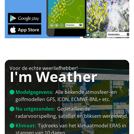
Voor de echte weerliefhebber!
I'm Weather
Modelgegevens:
Alle bekende atmosfeer- en
golfmodellen GFS, ICON, ECMWF-BNL+ etc.
Nu uitgezonden:
Gedetailleerde
radarvoorspelling, satelliet en bliksem wereldwijd.
Klimaat:
Tijdreeks van het klimaatmodel ERA5 in
stappen van 10 dagen.