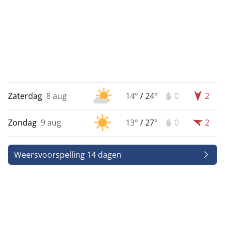
Zaterdag
8 aug
14°
/
24°
0
2
Zondag
9 aug
13°
/
27°
0
2
Weersvoorspelling 14 dagen