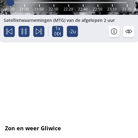
21:20
21:30
21:50
22:10
22:20
22:40
22:50
23:10
23:20
Satellietwaarnemingen (MTG) van de afgelopen 2 uur
1x
-2u
Zon en weer Gliwice