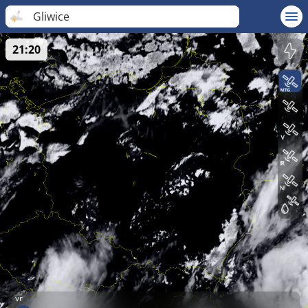
Gliwice
21:20
vr