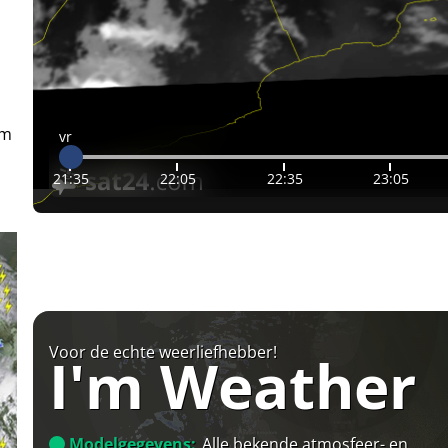
em
vr
21:35
22:05
22:35
23:05
Voor de echte weerliefhebber!
I'm Weather
Modelgegevens:
Alle bekende atmosfeer- en