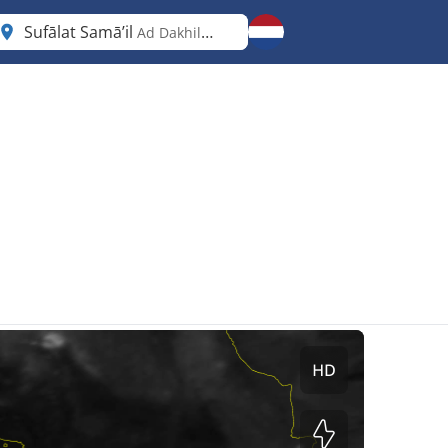
Sufālat Samā’il
Ad Dakhiliyah