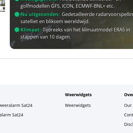
golfmodellen GFS, ICON, ECMWF-BNL+ etc.
Nu uitgezonden:
Gedetailleerde radarvoorspellin
satelliet en bliksem wereldwijd.
Klimaat:
Tijdreeks van het klimaatmodel ERA5 in
stappen van 10 dagen.
Weerwidgets
Over
weeralarm Sat24
Weerwidgets
Our 
alarm Sat24
Cont
Disc