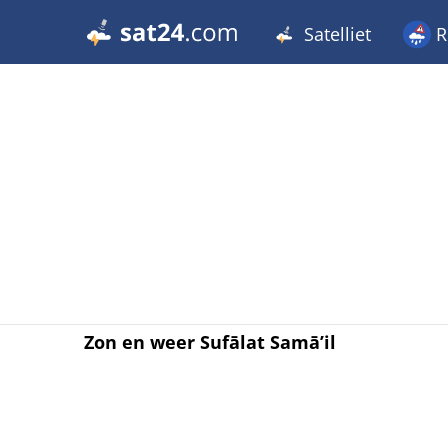
Satelliet
R
Zon en weer Sufālat Samā’il