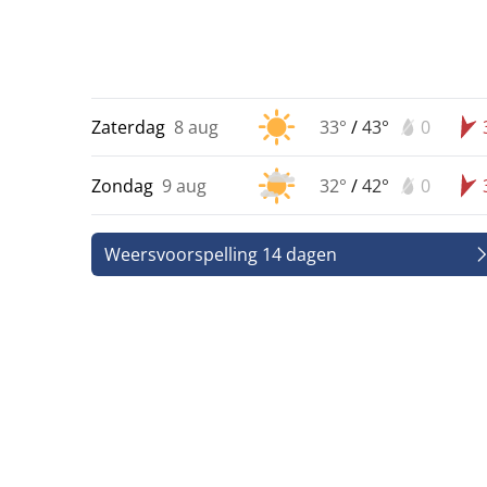
Zaterdag
8 aug
33°
/
43°
0
Zondag
9 aug
32°
/
42°
0
Weersvoorspelling 14 dagen