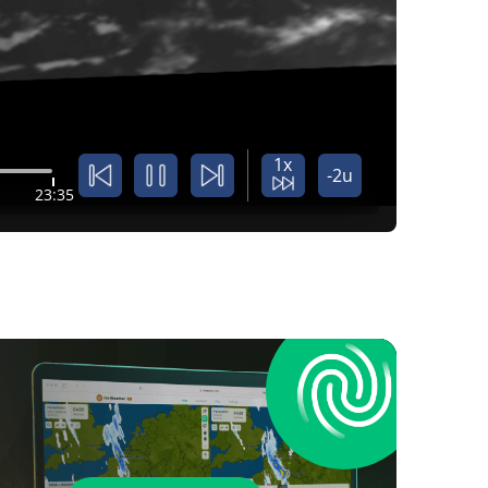
1x
-2u
23:35