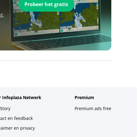
Probeer het gratis
g,
 Infoplaza Netwerk
Premium
Story
Premium ads free
act en feedback
laimer en privacy