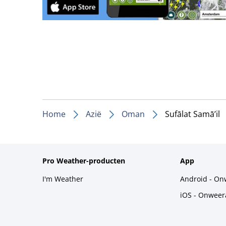
Home
Azië
Oman
Sufālat Samā’il
Pro Weather-producten
App
I'm Weather
Android - On
iOS - Onweer