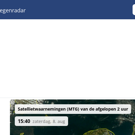
egenradar
Satellietwaarnemingen (MTG) van de afgelopen 2 uur
15:40
zaterdag, 8. aug