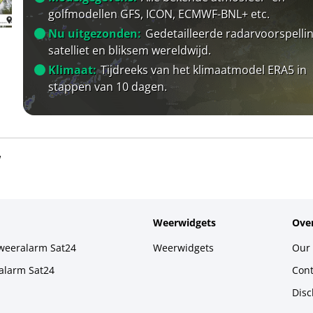
golfmodellen GFS, ICON, ECMWF-BNL+ etc.
Nu uitgezonden:
Gedetailleerde radarvoorspellin
satelliet en bliksem wereldwijd.
Klimaat:
Tijdreeks van het klimaatmodel ERA5 in
stappen van 10 dagen.
w
Weerwidgets
Over
weeralarm Sat24
Weerwidgets
Our 
alarm Sat24
Cont
Disc