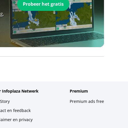
Probeer het gratis
g,
 Infoplaza Netwerk
Premium
Story
Premium ads free
act en feedback
laimer en privacy