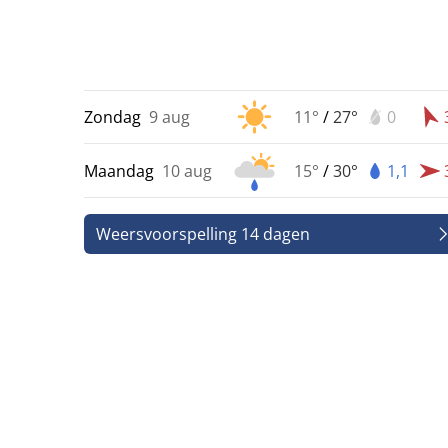
Zondag
9 aug
11°
/
27°
0
Maandag
10 aug
15°
/
30°
1,1
Weersvoorspelling 14 dagen