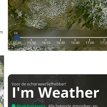
em
za
15:40
15:50
16:10
16:30
16:40
17:00
17:2
Voor de echte weerliefhebber!
I'm Weather
Modelgegevens:
Alle bekende atmosfeer- en