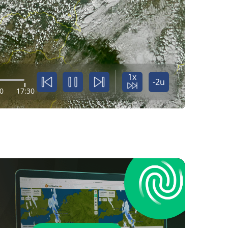
1x
-2u
0
17:30