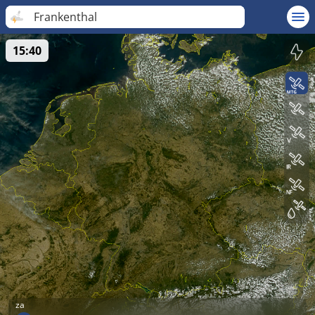
Frankenthal
15:40
za