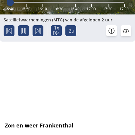
15:40
15:50
16:10
16:30
16:40
17:00
17:20
17:30
Satellietwaarnemingen (MTG) van de afgelopen 2 uur
1x
-2u
Zon en weer Frankenthal