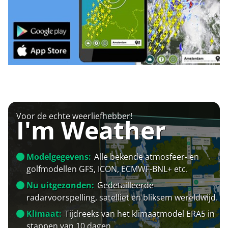
Voor de echte weerliefhebber!
I'm Weather
Modelgegevens:
Alle bekende atmosfeer- en
golfmodellen GFS, ICON, ECMWF-BNL+ etc.
Nu uitgezonden:
Gedetailleerde
radarvoorspelling, satelliet en bliksem wereldwijd.
Klimaat:
Tijdreeks van het klimaatmodel ERA5 in
stappen van 10 dagen.