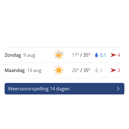
Zondag
9 aug
17°
/
35°
0,1
4
Maandag
10 aug
20°
/
35°
0
3
Weersvoorspelling 14 dagen