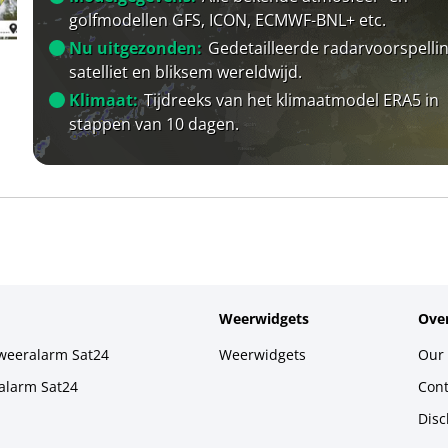
golfmodellen GFS, ICON, ECMWF-BNL+ etc.
Nu uitgezonden:
Gedetailleerde radarvoorspellin
satelliet en bliksem wereldwijd.
Klimaat:
Tijdreeks van het klimaatmodel ERA5 in
stappen van 10 dagen.
Weerwidgets
Over
weeralarm Sat24
Weerwidgets
Our 
alarm Sat24
Cont
Disc