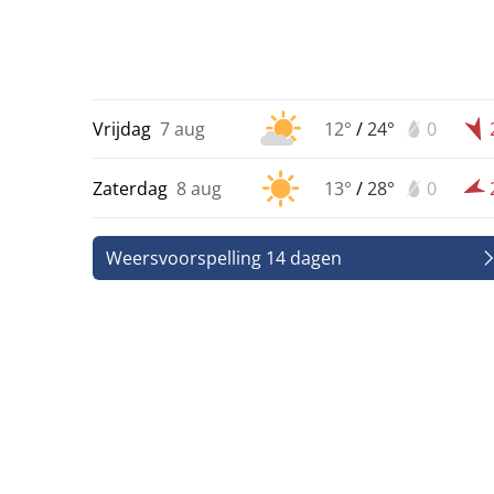
Vrijdag
7 aug
12°
/
24°
0
Zaterdag
8 aug
13°
/
28°
0
Weersvoorspelling 14 dagen