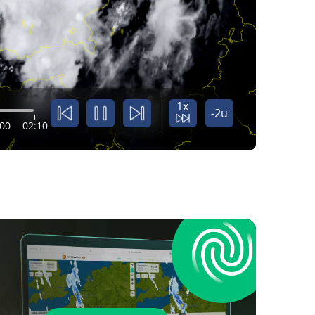
1x
-2u
:00
02:10