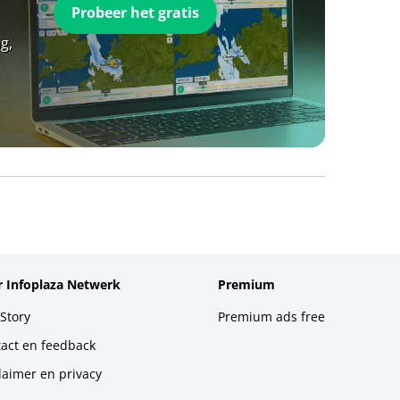
Probeer het gratis
g,
 Infoplaza Netwerk
Premium
Story
Premium ads free
act en feedback
laimer en privacy