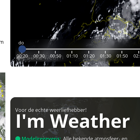
em
do
00:20
00:30
00:50
01:10
01:20
01:30
01:50
02
Voor de echte weerliefhebber!
I'm Weather
Modelgegevens:
Alle bekende atmosfeer- en