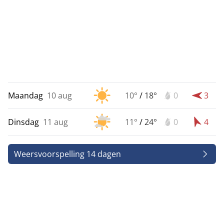
Maandag
10 aug
10°
/
18°
0
3
Dinsdag
11 aug
11°
/
24°
0
4
Weersvoorspelling 14 dagen