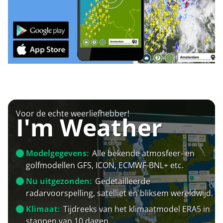
Voor de echte weerliefhebber!
I'm Weather
Modelgegevens:
Alle bekende atmosfeer- en
golfmodellen GFS, ICON, ECMWF-BNL+ etc.
Nu uitgezonden:
Gedetailleerde
radarvoorspelling, satelliet en bliksem wereldwijd.
Klimaat:
Tijdreeks van het klimaatmodel ERA5 in
stappen van 10 dagen.