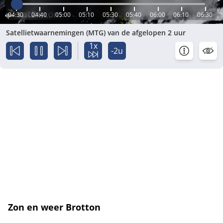
04:30
04:40
05:00
05:10
05:30
05:40
06:00
06:10
06:30
Satellietwaarnemingen (MTG) van de afgelopen 2 uur
1x
-2u
Zon en weer Brotton