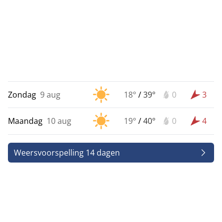
Zondag
9 aug
18°
/
39°
0
3
Maandag
10 aug
19°
/
40°
0
4
Weersvoorspelling 14 dagen