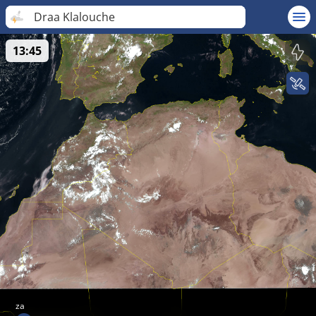
Draa Klalouche
13:45
za