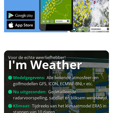
Voor de echte weerliefhebber!
I'm Weather
Modelgegevens:
Alle bekende atmosfeer- en
golfmodellen GFS, ICON, ECMWF-BNL+ etc.
Nu uitgezonden:
Gedetailleerde
radarvoorspelling, satelliet en bliksem wereldwijd.
Klimaat:
Tijdreeks van het klimaatmodel ERA5 in
stappen van 10 dagen.