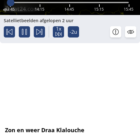
13:45
14:15
14:45
15:15
15:45
Satellietbeelden afgelopen 2 uur
1x
-2u
Zon en weer Draa Klalouche