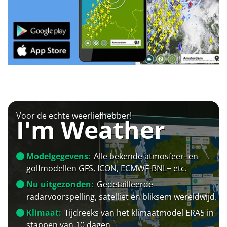
Voor de echte weerliefhebber!
I'm Weather
Modelgegevens:
Alle bekende atmosfeer- en
golfmodellen GFS, ICON, ECMWF-BNL+ etc.
Nu uitgezonden:
Gedetailleerde
radarvoorspelling, satelliet en bliksem wereldwijd.
Klimaat:
Tijdreeks van het klimaatmodel ERA5 in
stappen van 10 dagen.