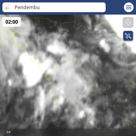
Pendembu
02:00
za