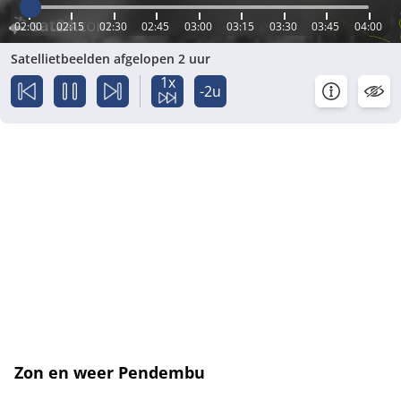
02:00
02:15
02:30
02:45
03:00
03:15
03:30
03:45
04:00
Satellietbeelden afgelopen 2 uur
1x
-2u
Zon en weer Pendembu