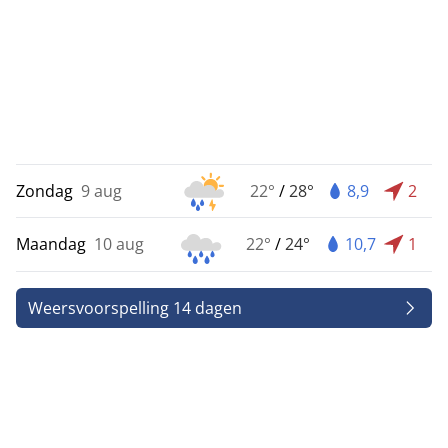
Zondag
9 aug
22°
/
28°
8,9
2
Maandag
10 aug
22°
/
24°
10,7
1
Weersvoorspelling 14 dagen