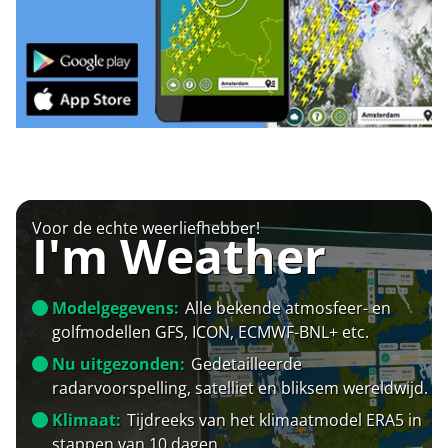
Voor de echte weerliefhebber!
I'm Weather
Modelgegevens:
Alle bekende atmosfeer- en
golfmodellen GFS, ICON, ECMWF-BNL+ etc.
Nu uitgezonden:
Gedetailleerde
radarvoorspelling, satelliet en bliksem wereldwijd.
Klimaat:
Tijdreeks van het klimaatmodel ERA5 in
stappen van 10 dagen.