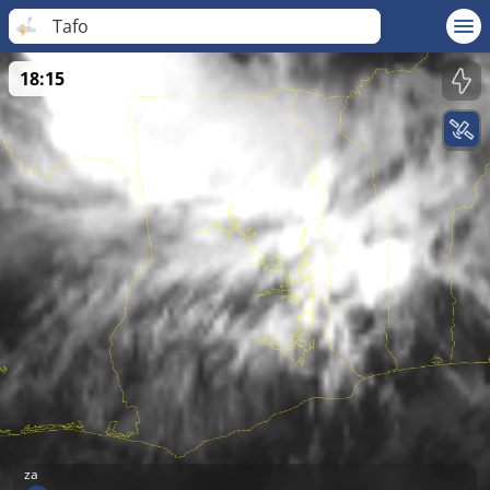
Tafo
18:15
za