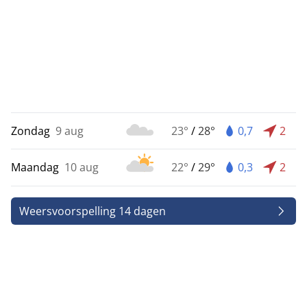
Zondag
9 aug
23°
/
28°
0,7
2
Maandag
10 aug
22°
/
29°
0,3
2
Weersvoorspelling 14 dagen