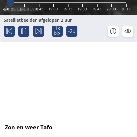
18:15
18:30
18:45
19:00
19:15
19:30
19:45
20:00
20:15
Satellietbeelden afgelopen 2 uur
1x
-2u
Zon en weer Tafo