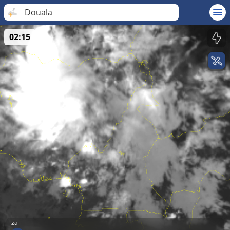
Douala
02:15
za