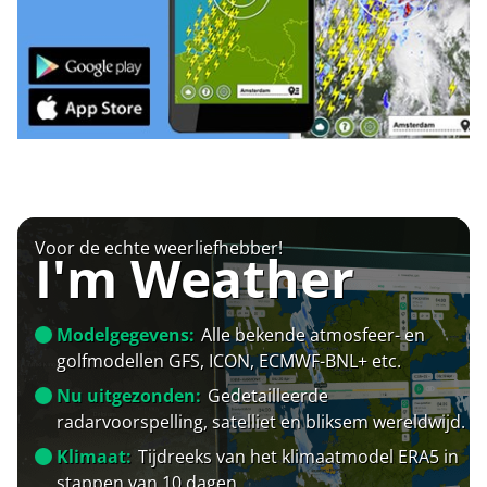
Voor de echte weerliefhebber!
I'm Weather
Modelgegevens:
Alle bekende atmosfeer- en
golfmodellen GFS, ICON, ECMWF-BNL+ etc.
Nu uitgezonden:
Gedetailleerde
radarvoorspelling, satelliet en bliksem wereldwijd.
Klimaat:
Tijdreeks van het klimaatmodel ERA5 in
stappen van 10 dagen.