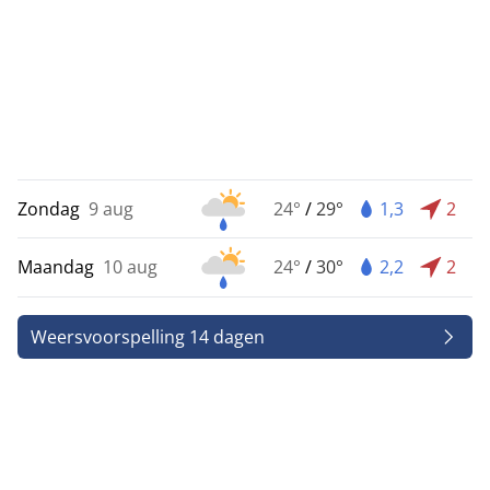
Zondag
9 aug
24°
/
29°
1,3
2
Maandag
10 aug
24°
/
30°
2,2
2
Weersvoorspelling 14 dagen