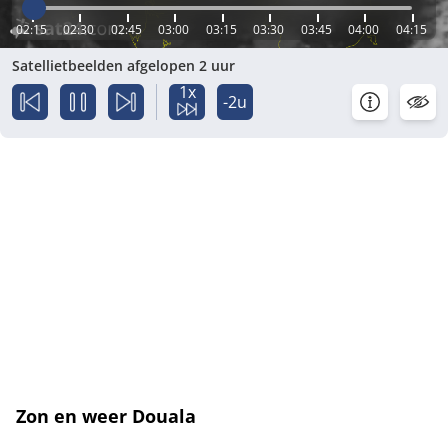
02:15
02:30
02:45
03:00
03:15
03:30
03:45
04:00
04:15
Satellietbeelden afgelopen 2 uur
1x
-2u
Zon en weer Douala