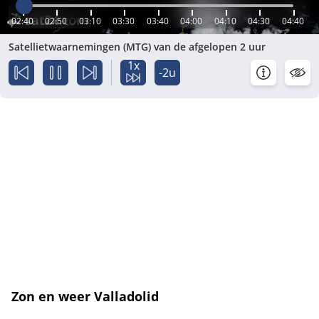
02:40
02:50
03:10
03:30
03:40
04:00
04:10
04:30
04:40
Satellietwaarnemingen (MTG) van de afgelopen 2 uur
1x
-2u
Zon en weer Valladolid