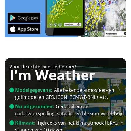
Voor de echte weerliefhebber!
I'm Weather
Modelgegevens:
Alle bekende atmosfeer- en
golfmodellen GFS, ICON, ECMWF-BNL+ etc.
Nu uitgezonden:
Gedetailleerde
radarvoorspelling, satelliet en bliksem wereldwijd.
Klimaat:
Tijdreeks van het klimaatmodel ERA5 in
stappen van 10 dagen.