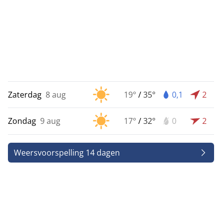
Zaterdag
8 aug
19°
/
35°
0,1
2
Zondag
9 aug
17°
/
32°
0
2
Weersvoorspelling 14 dagen