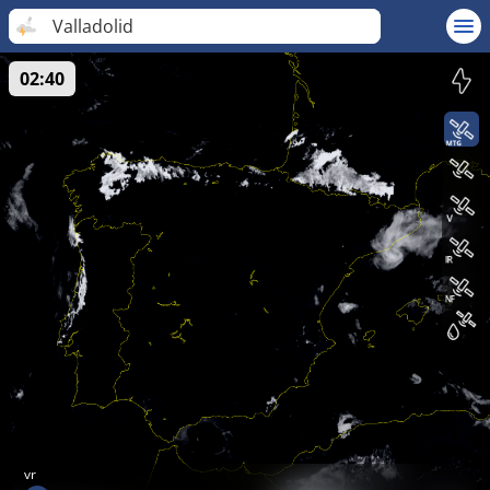
Valladolid
02:40
vr