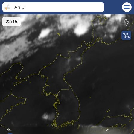
Anju
22:15
do
vr