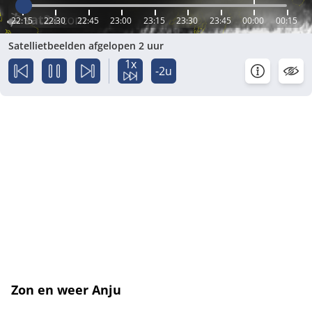
22:15
22:30
22:45
23:00
23:15
23:30
23:45
00:00
00:15
Satellietbeelden afgelopen 2 uur
1x
-2u
Zon en weer Anju