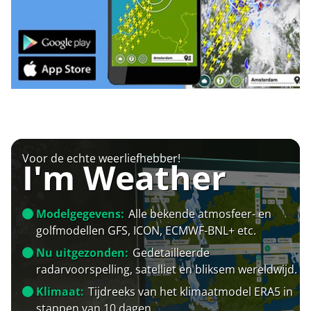
Voor de echte weerliefhebber!
I'm Weather
Modelgegevens:
Alle bekende atmosfeer- en
golfmodellen GFS, ICON, ECMWF-BNL+ etc.
Nu uitgezonden:
Gedetailleerde
radarvoorspelling, satelliet en bliksem wereldwijd.
Klimaat:
Tijdreeks van het klimaatmodel ERA5 in
stappen van 10 dagen.