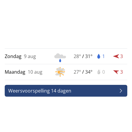
Zondag
9 aug
28°
/
31°
1
3
Maandag
10 aug
27°
/
34°
0
3
Weersvoorspelling 14 dagen