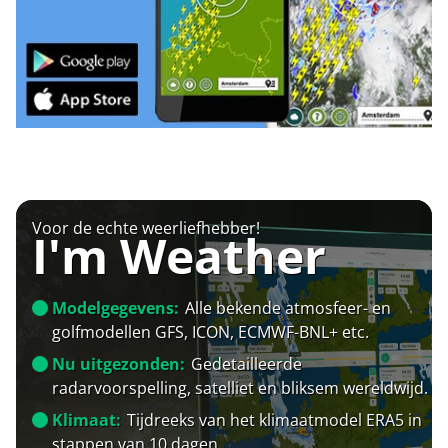
Voor de echte weerliefhebber!
I'm Weather
Modelgegevens:
Alle bekende atmosfeer- en
golfmodellen GFS, ICON, ECMWF-BNL+ etc.
Nu uitgezonden:
Gedetailleerde
radarvoorspelling, satelliet en bliksem wereldwijd.
Klimaat:
Tijdreeks van het klimaatmodel ERA5 in
stappen van 10 dagen.