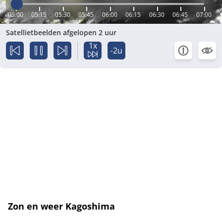
05:00
05:15
05:30
05:45
06:00
06:15
06:30
06:45
07:00
Satellietbeelden afgelopen 2 uur
1x
-2u
Zon en weer Kagoshima