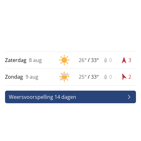
Zaterdag
8 aug
26°
/
33°
0
3
Zondag
9 aug
25°
/
33°
0
2
Weersvoorspelling 14 dagen