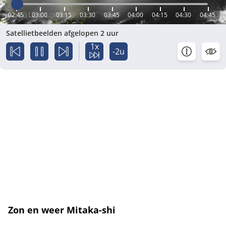
02:45
03:00
03:15
03:30
03:45
04:00
04:15
04:30
04:45
Satellietbeelden afgelopen 2 uur
1x
-2u
Zon en weer Mitaka-shi