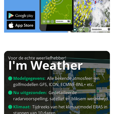
Voor de echte weerliefhebber!
I'm Weather
Modelgegevens:
Alle bekende atmosfeer- en
golfmodellen GFS, ICON, ECMWF-BNL+ etc.
Nu uitgezonden:
Gedetailleerde
radarvoorspelling, satelliet en bliksem wereldwijd.
Klimaat:
Tijdreeks van het klimaatmodel ERA5 in
stappen van 10 dagen.