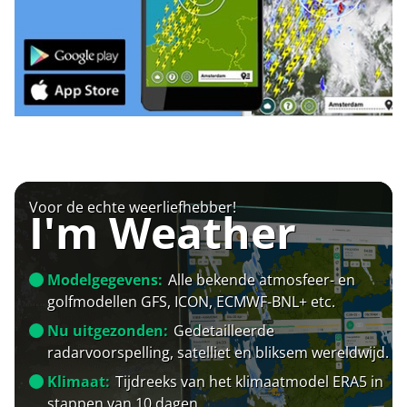
Voor de echte weerliefhebber!
I'm Weather
Modelgegevens:
Alle bekende atmosfeer- en
golfmodellen GFS, ICON, ECMWF-BNL+ etc.
Nu uitgezonden:
Gedetailleerde
radarvoorspelling, satelliet en bliksem wereldwijd.
Klimaat:
Tijdreeks van het klimaatmodel ERA5 in
stappen van 10 dagen.