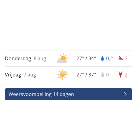
Donderdag
6 aug
27°
/
34°
0,2
3
Vrijdag
7 aug
27°
/
37°
0
2
Weersvoorspelling 14 dagen