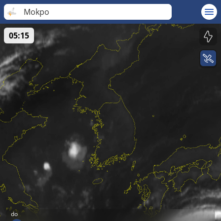
Mokpo
05:15
do