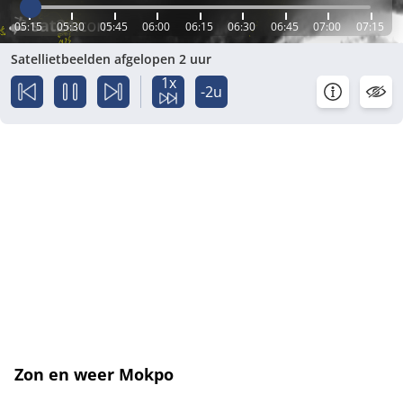
05:15
05:30
05:45
06:00
06:15
06:30
06:45
07:00
07:15
Satellietbeelden afgelopen 2 uur
1x
-2u
Zon en weer Mokpo