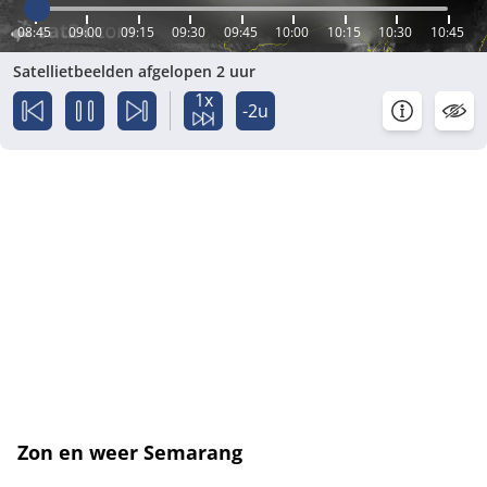
08:45
09:00
09:15
09:30
09:45
10:00
10:15
10:30
10:45
Satellietbeelden afgelopen 2 uur
1x
-2u
Zon en weer Semarang