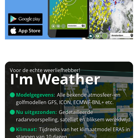
Voor de echte weerliefhebber!
I'm Weather
Modelgegevens:
Alle bekende atmosfeer- en
golfmodellen GFS, ICON, ECMWF-BNL+ etc.
Nu uitgezonden:
Gedetailleerde
radarvoorspelling, satelliet en bliksem wereldwijd.
Klimaat:
Tijdreeks van het klimaatmodel ERA5 in
stappen van 10 dagen.