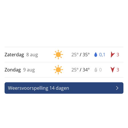
Zaterdag
8 aug
25°
/
35°
0,1
3
Zondag
9 aug
25°
/
34°
0
3
Weersvoorspelling 14 dagen