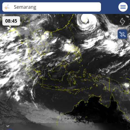
Semarang
08:45
vr