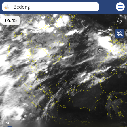
Bedong
05:15
vr