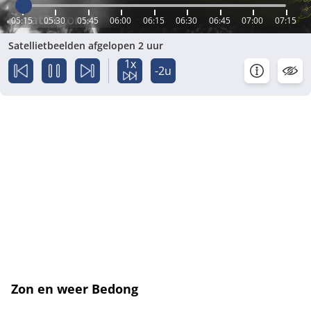
05:15
05:30
05:45
06:00
06:15
06:30
06:45
07:00
07:15
Satellietbeelden afgelopen 2 uur
1x
-2u
Zon en weer Bedong