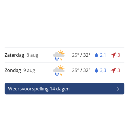
Zaterdag
8 aug
25°
/
32°
2,1
3
Zondag
9 aug
25°
/
32°
3,3
3
Weersvoorspelling 14 dagen