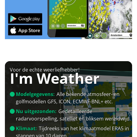
Voor de echte weerliefhebber!
I'm Weather
Modelgegevens:
Alle bekende atmosfeer- en
golfmodellen GFS, ICON, ECMWF-BNL+ etc.
Nu uitgezonden:
Gedetailleerde
radarvoorspelling, satelliet en bliksem wereldwijd.
Klimaat:
Tijdreeks van het klimaatmodel ERA5 in
stappen van 10 dagen.