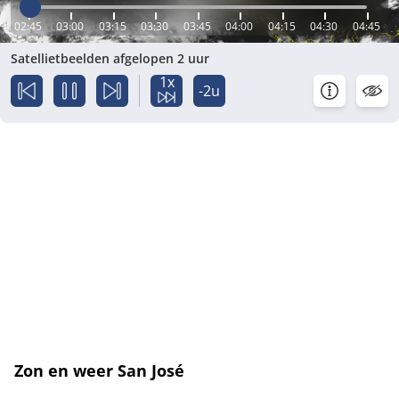
02:45
03:00
03:15
03:30
03:45
04:00
04:15
04:30
04:45
Satellietbeelden afgelopen 2 uur
1x
-2u
Zon en weer San José