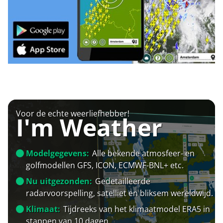
Voor de echte weerliefhebber!
I'm Weather
Modelgegevens:
Alle bekende atmosfeer- en
golfmodellen GFS, ICON, ECMWF-BNL+ etc.
Nu uitgezonden:
Gedetailleerde
radarvoorspelling, satelliet en bliksem wereldwijd.
Klimaat:
Tijdreeks van het klimaatmodel ERA5 in
stappen van 10 dagen.