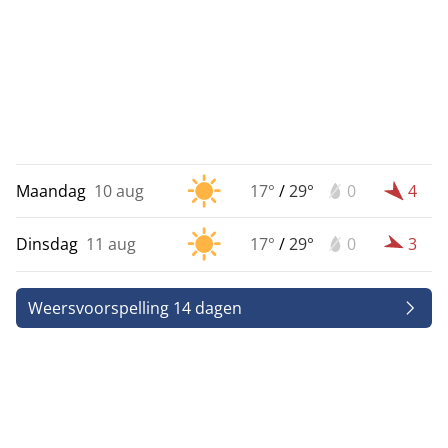
Maandag
10 aug
17°
/
29°
0
4
Dinsdag
11 aug
17°
/
29°
0
3
Weersvoorspelling 14 dagen