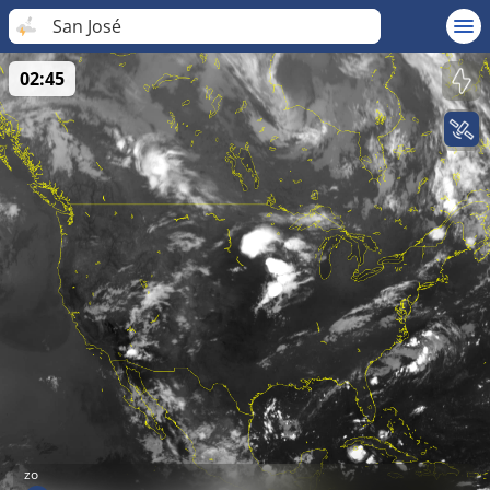
San José
02:45
zo