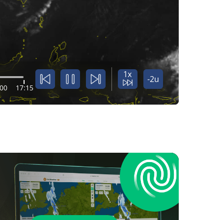
1x
-2u
:00
17:15