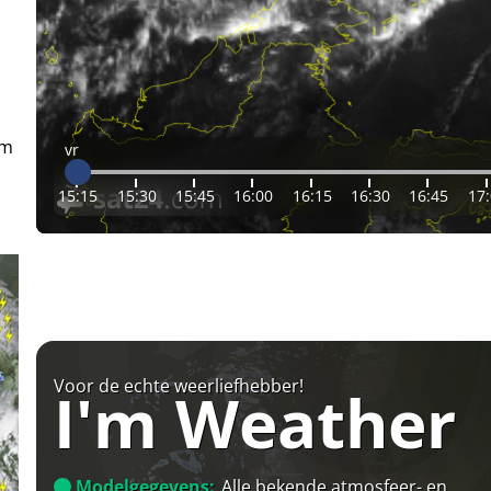
em
vr
15:15
15:30
15:45
16:00
16:15
16:30
16:45
17
Voor de echte weerliefhebber!
I'm Weather
Modelgegevens:
Alle bekende atmosfeer- en