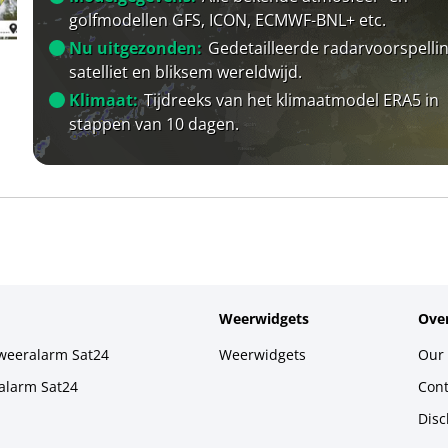
golfmodellen GFS, ICON, ECMWF-BNL+ etc.
Nu uitgezonden:
Gedetailleerde radarvoorspellin
satelliet en bliksem wereldwijd.
Klimaat:
Tijdreeks van het klimaatmodel ERA5 in
stappen van 10 dagen.
Weerwidgets
Over
weeralarm Sat24
Weerwidgets
Our 
alarm Sat24
Cont
Disc