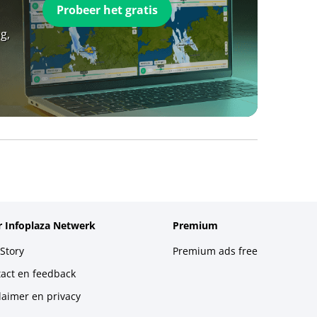
Probeer het gratis
g,
 Infoplaza Netwerk
Premium
Story
Premium ads free
act en feedback
laimer en privacy