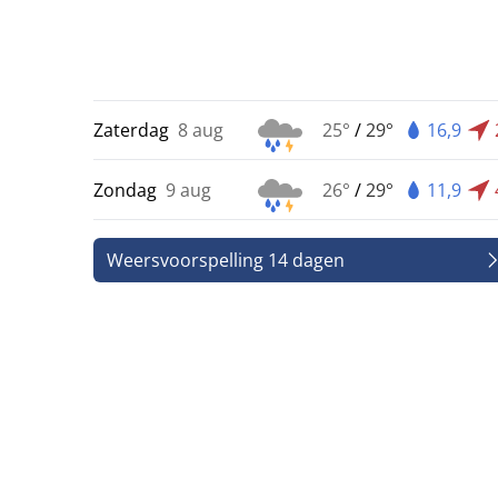
Zaterdag
8 aug
25°
/
29°
16,9
Zondag
9 aug
26°
/
29°
11,9
Weersvoorspelling 14 dagen