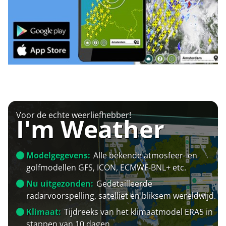
Voor de echte weerliefhebber!
I'm Weather
Modelgegevens:
Alle bekende atmosfeer- en
golfmodellen GFS, ICON, ECMWF-BNL+ etc.
Nu uitgezonden:
Gedetailleerde
radarvoorspelling, satelliet en bliksem wereldwijd.
Klimaat:
Tijdreeks van het klimaatmodel ERA5 in
stappen van 10 dagen.