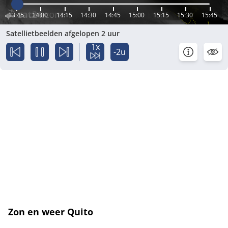
13:45
14:00
14:15
14:30
14:45
15:00
15:15
15:30
15:45
Satellietbeelden afgelopen 2 uur
1x
-2u
Zon en weer Quito