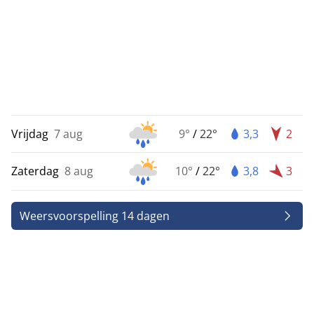
Vrijdag
7 aug
9°
/
22°
3,3
2
Zaterdag
8 aug
10°
/
22°
3,8
3
Weersvoorspelling 14 dagen