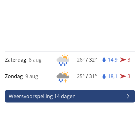
Zaterdag
8 aug
26°
/
32°
14,9
3
Zondag
9 aug
25°
/
31°
18,1
3
Weersvoorspelling 14 dagen