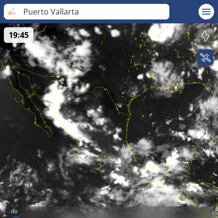
Puerto Vallarta
19:45
do