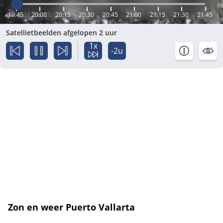
19:45
20:00
20:15
20:30
20:45
21:00
21:15
21:30
21:45
Satellietbeelden afgelopen 2 uur
1x
-2u
Zon en weer Puerto Vallarta