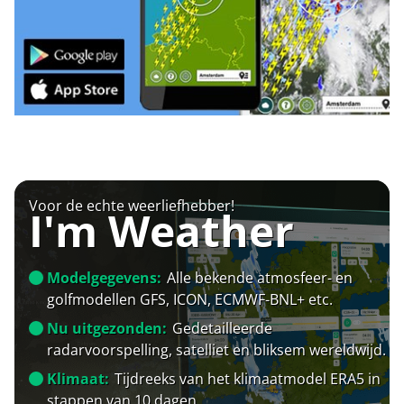
Voor de echte weerliefhebber!
I'm Weather
Modelgegevens:
Alle bekende atmosfeer- en
golfmodellen GFS, ICON, ECMWF-BNL+ etc.
Nu uitgezonden:
Gedetailleerde
radarvoorspelling, satelliet en bliksem wereldwijd.
Klimaat:
Tijdreeks van het klimaatmodel ERA5 in
stappen van 10 dagen.