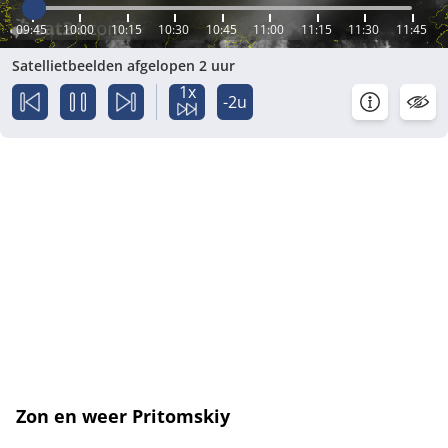
09:45
10:00
10:15
10:30
10:45
11:00
11:15
11:30
11:45
Satellietbeelden afgelopen 2 uur
1x
-2u
Zon en weer Pritomskiy