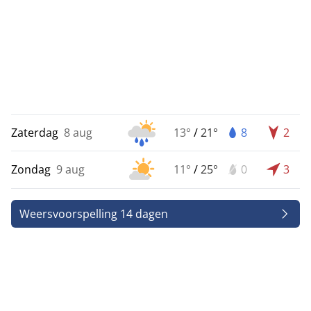
Zaterdag
8 aug
13°
/
21°
8
2
Zondag
9 aug
11°
/
25°
0
3
Weersvoorspelling 14 dagen