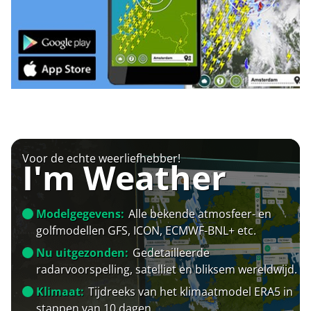
Voor de echte weerliefhebber!
I'm Weather
Modelgegevens:
Alle bekende atmosfeer- en
golfmodellen GFS, ICON, ECMWF-BNL+ etc.
Nu uitgezonden:
Gedetailleerde
radarvoorspelling, satelliet en bliksem wereldwijd.
Klimaat:
Tijdreeks van het klimaatmodel ERA5 in
stappen van 10 dagen.