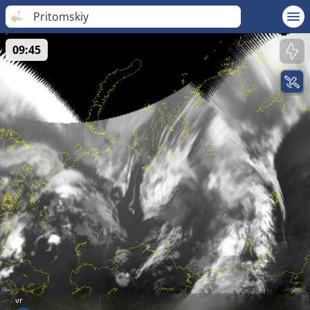
Pritomskiy
09:45
vr