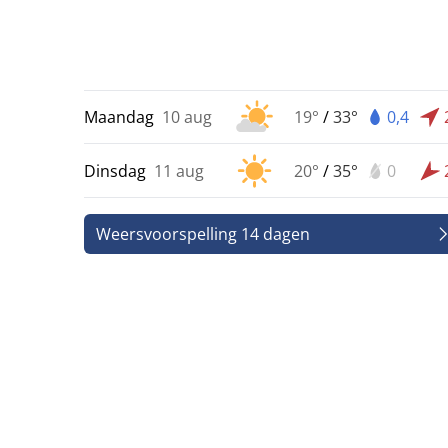
Maandag
10 aug
19°
/
33°
0,4
Dinsdag
11 aug
20°
/
35°
0
Weersvoorspelling 14 dagen