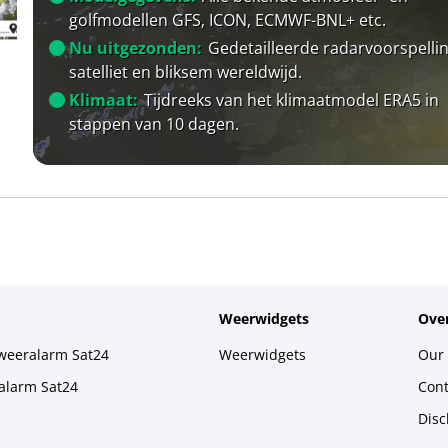
golfmodellen GFS, ICON, ECMWF-BNL+ etc.
Nu uitgezonden:
Gedetailleerde radarvoorspellin
satelliet en bliksem wereldwijd.
Klimaat:
Tijdreeks van het klimaatmodel ERA5 in
stappen van 10 dagen.
Weerwidgets
Over
weeralarm Sat24
Weerwidgets
Our 
alarm Sat24
Cont
Disc