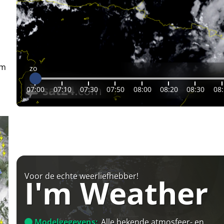
em
zo
07:00
07:10
07:30
07:50
08:00
08:20
08:30
08
Voor de echte weerliefhebber!
I'm Weather
Modelgegevens:
Alle bekende atmosfeer- en