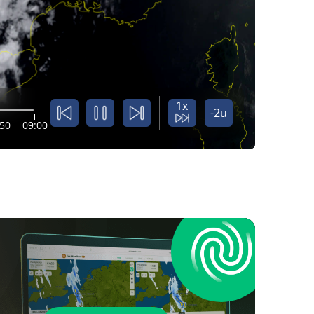
1x
-2u
:50
09:00