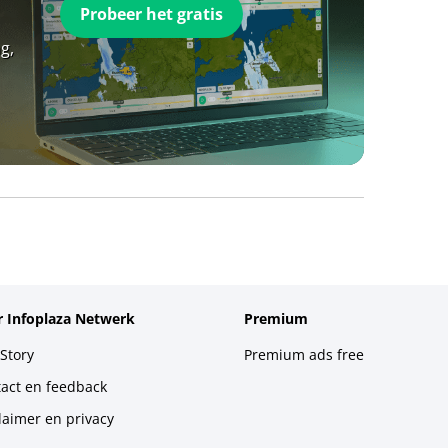
Probeer het gratis
g,
 Infoplaza Netwerk
Premium
Story
Premium ads free
act en feedback
laimer en privacy