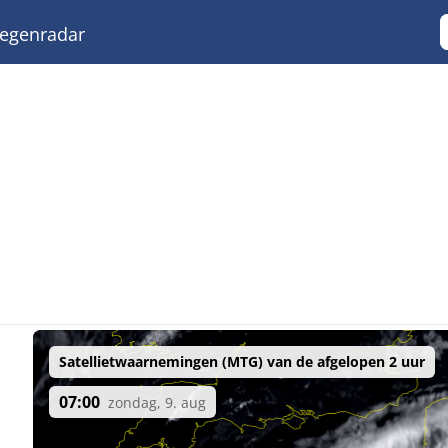
egenradar
Satellietwaarnemingen (MTG) van de afgelopen 2 uur
07:00
zondag, 9. aug