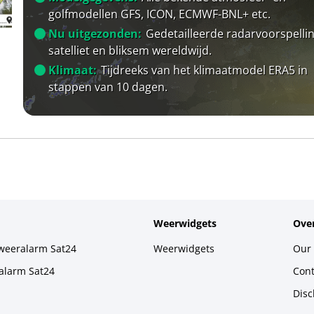
golfmodellen GFS, ICON, ECMWF-BNL+ etc.
Nu uitgezonden:
Gedetailleerde radarvoorspellin
satelliet en bliksem wereldwijd.
Klimaat:
Tijdreeks van het klimaatmodel ERA5 in
stappen van 10 dagen.
Weerwidgets
Over
weeralarm Sat24
Weerwidgets
Our 
alarm Sat24
Cont
Disc