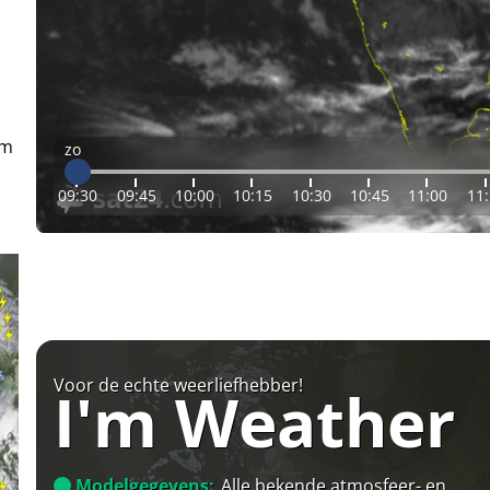
em
zo
09:30
09:45
10:00
10:15
10:30
10:45
11:00
11
Voor de echte weerliefhebber!
I'm Weather
Modelgegevens:
Alle bekende atmosfeer- en