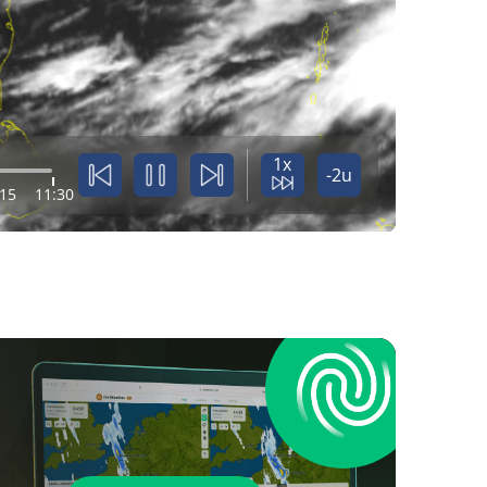
1x
-2u
:15
11:30