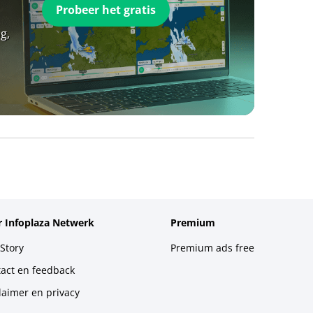
Probeer het gratis
g,
 Infoplaza Netwerk
Premium
Story
Premium ads free
act en feedback
laimer en privacy