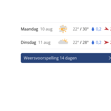
Maandag
10 aug
22°
/
30°
0,2
Dinsdag
11 aug
22°
/
28°
0,2
Weersvoorspelling 14 dagen