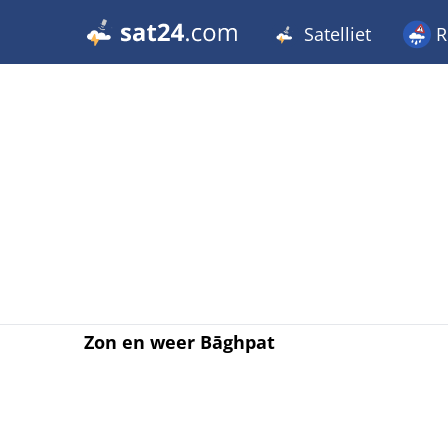
Satelliet
R
Zon en weer Bāghpat