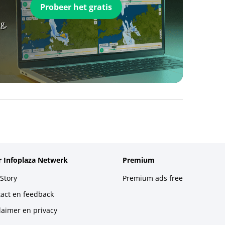
Probeer het gratis
g,
 Infoplaza Netwerk
Premium
Story
Premium ads free
act en feedback
laimer en privacy