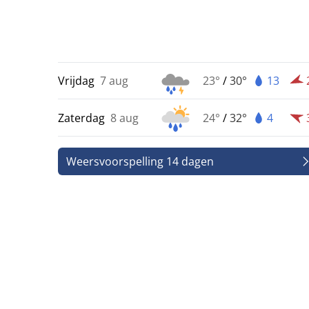
Vrijdag
7 aug
23°
/
30°
13
Zaterdag
8 aug
24°
/
32°
4
Weersvoorspelling 14 dagen