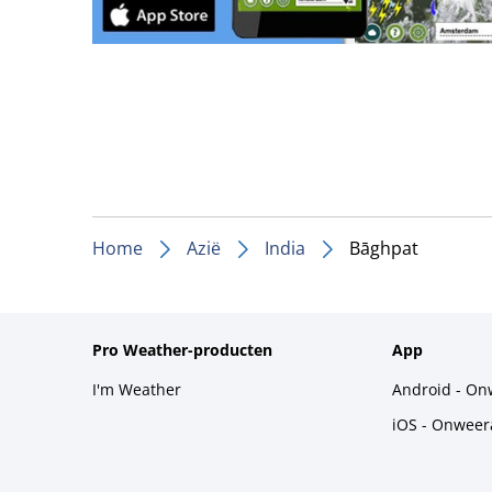
Home
Azië
India
Bāghpat
Pro Weather-producten
App
I'm Weather
Android - On
iOS - Onweer