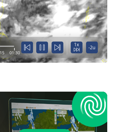
1x
-2u
:15
01:30