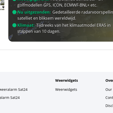
golfmodellen GFS, ICON, ECMWF-BNL+ etc.
Nu uitgezonden:
Gedetailleerde radarvoorspellin
satelliet en bliksem wereldwijd.
Klimaat:
Tijdreeks van het klimaatmodel ERA5 in
stappen van 10 dagen.
Weerwidgets
Over
weeralarm Sat24
Weerwidgets
Our 
alarm Sat24
Cont
Disc