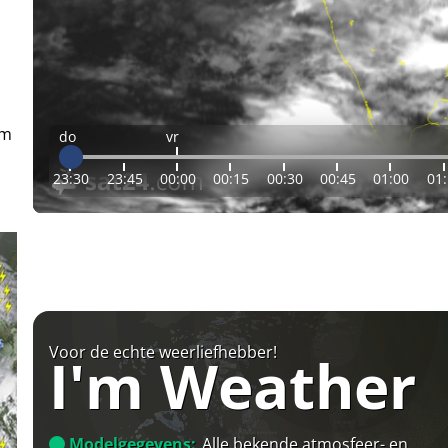
em
do
vr
23:30
23:45
00:00
00:15
00:30
00:45
01:00
01
Voor de echte weerliefhebber!
I'm Weather
Modelgegevens:
Alle bekende atmosfeer- en