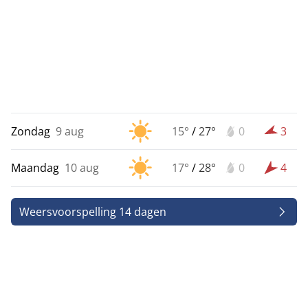
Zondag
9 aug
15°
/
27°
0
3
Maandag
10 aug
17°
/
28°
0
4
Weersvoorspelling 14 dagen