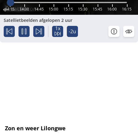
14:15
14:30
14:45
15:00
15:15
15:30
15:45
16:00
16:15
Satellietbeelden afgelopen 2 uur
1x
-2u
Zon en weer Lilongwe