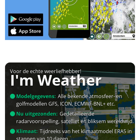
Voor de echte weerliefhebber!
I'm Weather
Modelgegevens:
Alle bekende atmosfeer- en
golfmodellen GFS, ICON, ECMWF-BNL+ etc.
Nu uitgezonden:
Gedetailleerde
radarvoorspelling, satelliet en bliksem wereldwijd.
Klimaat:
Tijdreeks van het klimaatmodel ERA5 in
stappen van 10 dagen.