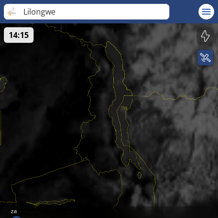
Lilongwe
14:15
za