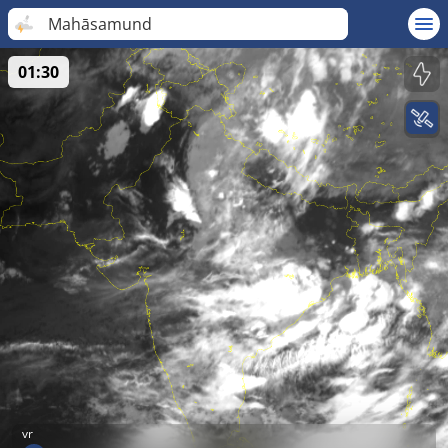
Mahāsamund
01:30
vr