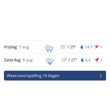
Vrijdag
7 aug
25°
/
29°
14,7
1
Zaterdag
8 aug
23°
/
27°
4,4
1
Weersvoorspelling 14 dagen