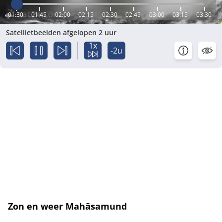
01:30
01:45
02:00
02:15
02:30
02:45
03:00
03:15
03:30
Satellietbeelden afgelopen 2 uur
1x
-2u
Zon en weer Mahāsamund