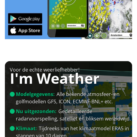
Voor de echte weerliefhebber!
I'm Weather
Modelgegevens:
Alle bekende atmosfeer- en
golfmodellen GFS, ICON, ECMWF-BNL+ etc.
Nu uitgezonden:
Gedetailleerde
radarvoorspelling, satelliet en bliksem wereldwijd.
Klimaat:
Tijdreeks van het klimaatmodel ERA5 in
stappen van 10 dagen.