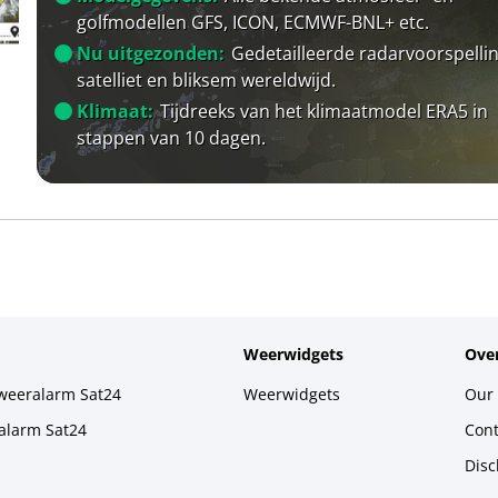
golfmodellen GFS, ICON, ECMWF-BNL+ etc.
Nu uitgezonden:
Gedetailleerde radarvoorspellin
satelliet en bliksem wereldwijd.
Klimaat:
Tijdreeks van het klimaatmodel ERA5 in
stappen van 10 dagen.
Weerwidgets
Over
weeralarm Sat24
Weerwidgets
Our 
alarm Sat24
Cont
Disc