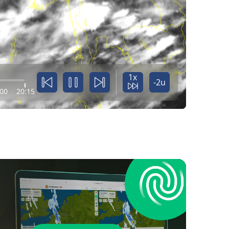
1x
-2u
:00
20:15