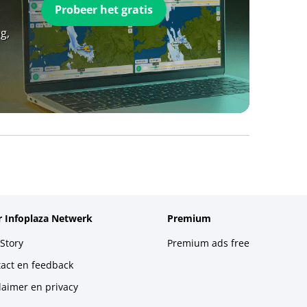
Probeer het gratis
g,
 Infoplaza Netwerk
Premium
Story
Premium ads free
act en feedback
laimer en privacy