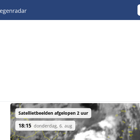
egenradar
Satellietbeelden afgelopen 2 uur
18:15
donderdag, 6. aug