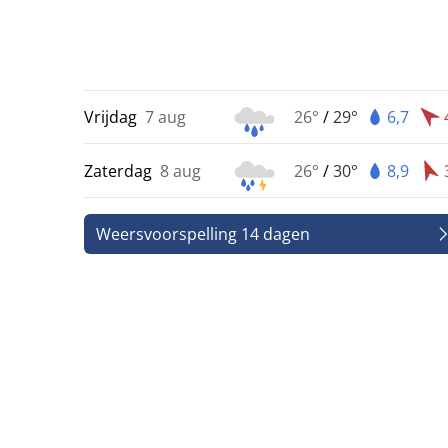
Vrijdag
7 aug
26°
/
29°
6,7
Zaterdag
8 aug
26°
/
30°
8,9
Weersvoorspelling 14 dagen