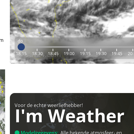
em
do
18:15
18:30
18:45
19:00
19:15
19:30
19:45
20
Voor de echte weerliefhebber!
I'm Weather
Modelgegevens:
Alle bekende atmosfeer- en