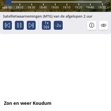
18:00
18:10
18:30
18:40
19:00
19:10
19:20
19:40
19:50
Satellietwaarnemingen (MTG) van de afgelopen 2 uur
1x
-2u
Zon en weer Koudum