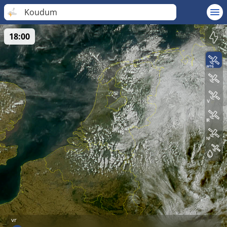
Koudum
18:00
vr