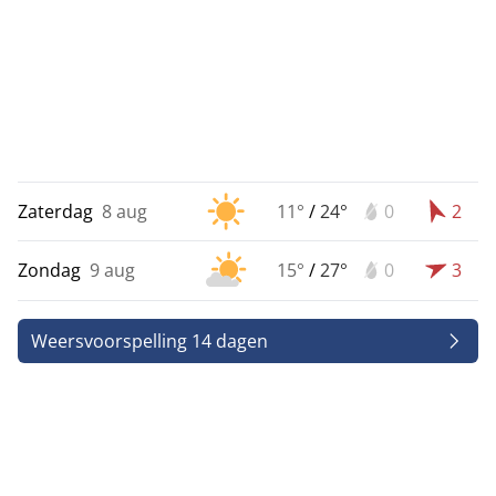
Zaterdag
8 aug
11°
/
24°
0
2
Zondag
9 aug
15°
/
27°
0
3
Weersvoorspelling 14 dagen