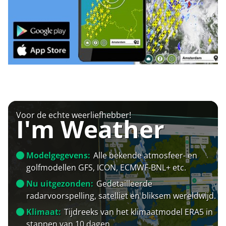
Voor de echte weerliefhebber!
I'm Weather
Modelgegevens:
Alle bekende atmosfeer- en
golfmodellen GFS, ICON, ECMWF-BNL+ etc.
Nu uitgezonden:
Gedetailleerde
radarvoorspelling, satelliet en bliksem wereldwijd.
Klimaat:
Tijdreeks van het klimaatmodel ERA5 in
stappen van 10 dagen.