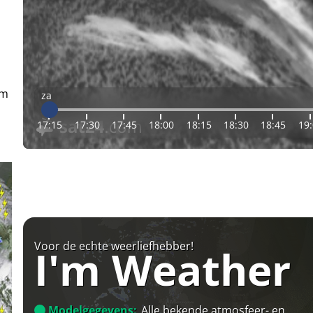
em
za
17:15
17:30
17:45
18:00
18:15
18:30
18:45
19
Voor de echte weerliefhebber!
I'm Weather
Modelgegevens:
Alle bekende atmosfeer- en