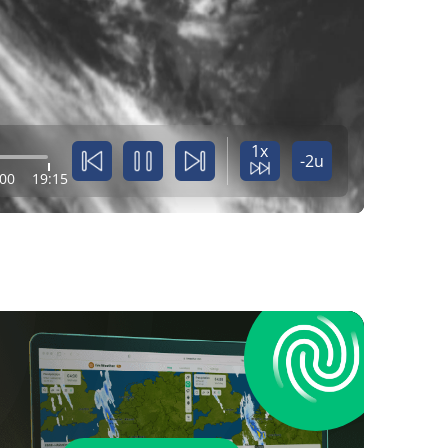
1x
-2u
:00
19:15