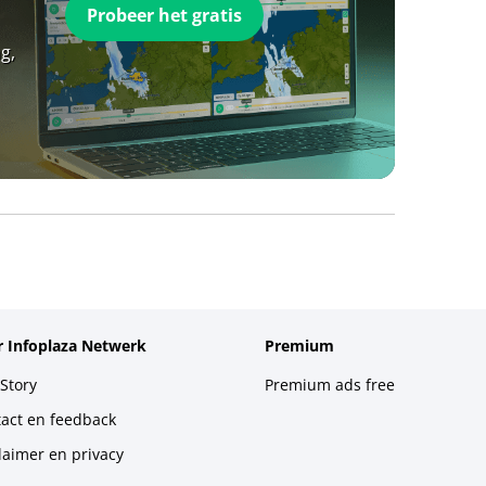
Probeer het gratis
g,
 Infoplaza Netwerk
Premium
Story
Premium ads free
act en feedback
laimer en privacy