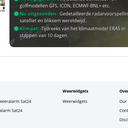
golfmodellen GFS, ICON, ECMWF-BNL+ etc.
Nu uitgezonden:
Gedetailleerde radarvoorspellin
satelliet en bliksem wereldwijd.
Klimaat:
Tijdreeks van het klimaatmodel ERA5 in
stappen van 10 dagen.
Weerwidgets
Over
weeralarm Sat24
Weerwidgets
Our 
alarm Sat24
Cont
Disc