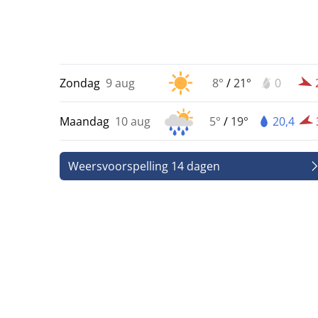
Zondag
9 aug
8°
/
21°
0
Maandag
10 aug
5°
/
19°
20,4
Weersvoorspelling 14 dagen