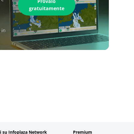
Provalo
gratuitamente
 in
i su Infoplaza Network
Premium