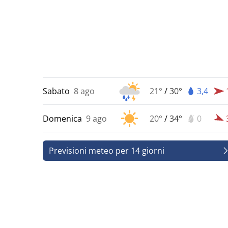
Sabato
8 ago
21°
/
30°
3,4
Domenica
9 ago
20°
/
34°
0
Previsioni meteo per 14 giorni