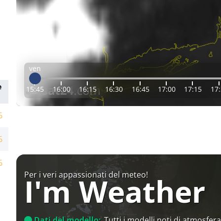
ven
e
15:45
16:00
16:15
16:30
16:45
17:00
17:15
17
6
6
6
Per i veri appassionati del meteo!
I'm Weather
Dati del modello:
Tutti i modelli noti di atmosfera