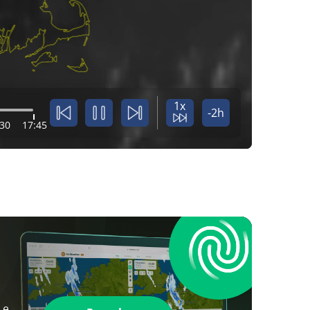
1x
-2h
:30
17:45
 e