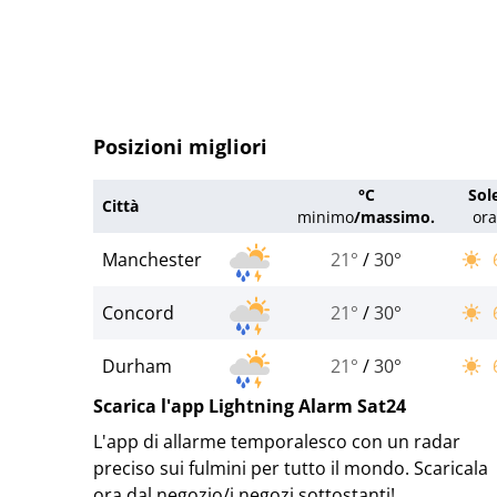
Posizioni migliori
°C
Sol
Città
minimo
/
massimo.
ora
Manchester
21°
/
30°
Concord
21°
/
30°
Durham
21°
/
30°
Scarica l'app Lightning Alarm Sat24
L'app di allarme temporalesco con un radar
preciso sui fulmini per tutto il mondo. Scaricala
ora dal negozio/i negozi sottostanti!