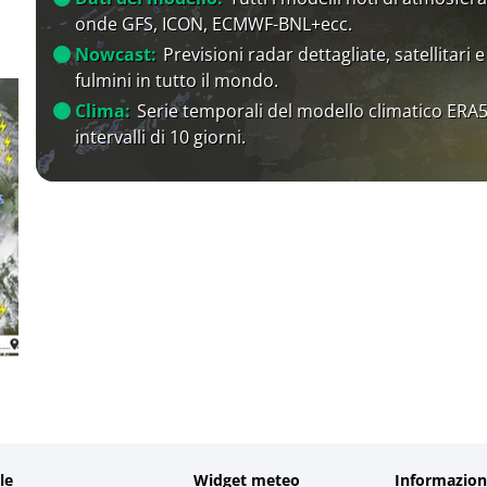
onde GFS, ICON, ECMWF-BNL+ecc.
Nowcast:
Previsioni radar dettagliate, satellitari e
fulmini in tutto il mondo.
Clima:
Serie temporali del modello climatico ERA5
intervalli di 10 giorni.
le
Widget meteo
Informazion