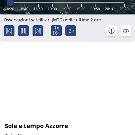
18:20
18:40
18:50
19:00
19:20
19:30
19:50
20:10
20:20
Osservazioni satellitari (MTG) delle ultime 2 ore
1x
-2h
Sole e tempo Azzorre