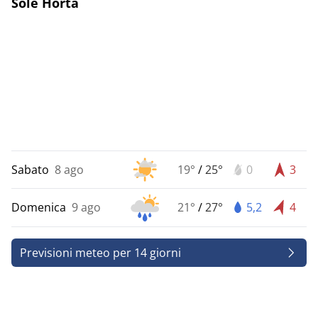
Sole Horta
Sabato
8 ago
19°
/
25°
0
3
Domenica
9 ago
21°
/
27°
5,2
4
Previsioni meteo per 14 giorni