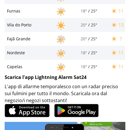
11
Furnas
18°
/
25°
13
Vila do Porto
20°
/
25°
7
Fajã Grande
20°
/
25°
11
Nordeste
18°
/
25°
11
Capelas
18°
/
25°
Scarica l'app Lightning Alarm Sat24
L'app di allarme temporalesco con un radar preciso
sui fulmini per tutto il mondo. Scaricala ora dal
negozio/i negozi sottostanti!