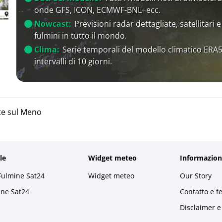
onde GFS, ICON, ECMWF-BNL+ecc.
Nowcast:
Previsioni radar dettagliate, satellitari e
fulmini in tutto il mondo.
Clima:
Serie temporali del modello climatico ERA5
intervalli di 10 giorni.
te sul Meno
le
Widget meteo
Informazion
Fulmine Sat24
Widget meteo
Our Story
ine Sat24
Contatto e f
Disclaimer e