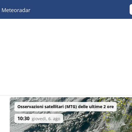
Meteoradar
Osservazioni satellitari (MTG) delle ultime 2 ore
10:30
giovedì, 6. ago