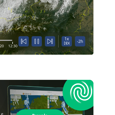
1x
-2h
:20
12:30
 e