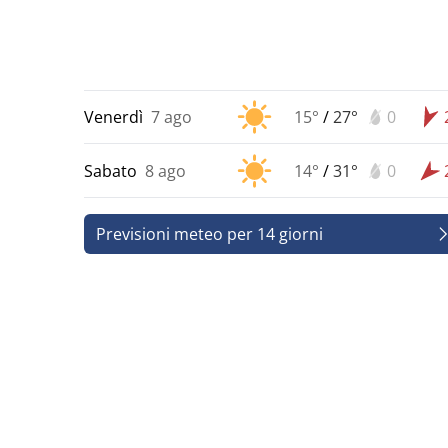
Venerdì
7 ago
15°
/
27°
0
Sabato
8 ago
14°
/
31°
0
Previsioni meteo per 14 giorni