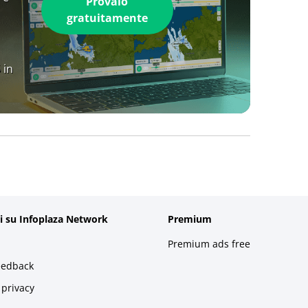
Provalo
gratuitamente
 in
i su Infoplaza Network
Premium
Premium ads free
eedback
 privacy