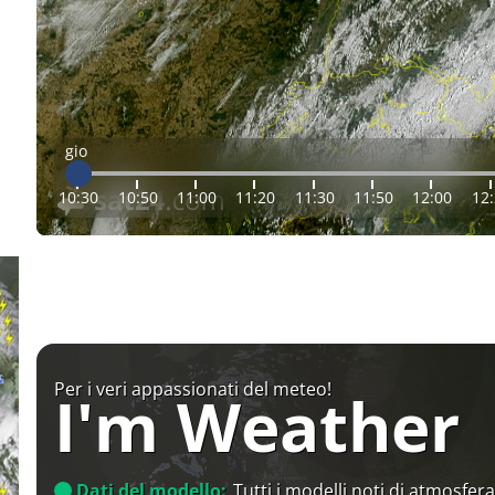
gio
10:30
10:50
11:00
11:20
11:30
11:50
12:00
12
Per i veri appassionati del meteo!
I'm Weather
Dati del modello:
Tutti i modelli noti di atmosfera