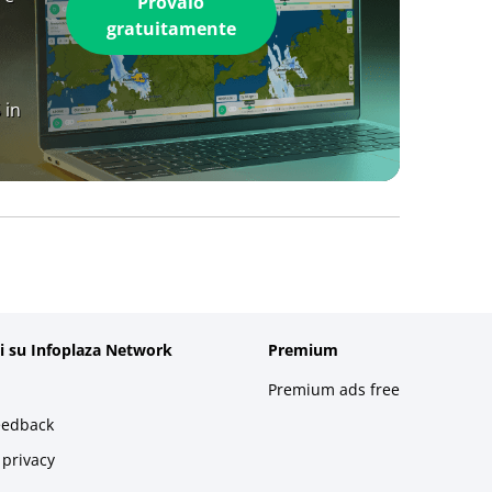
Provalo
gratuitamente
 in
i su Infoplaza Network
Premium
Premium ads free
eedback
 privacy