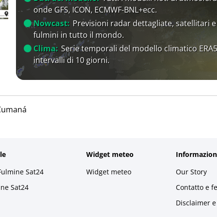
onde GFS, ICON, ECMWF-BNL+ecc.
Nowcast:
Previsioni radar dettagliate, satellitari e
fulmini in tutto il mondo.
Clima:
Serie temporali del modello climatico ERA5
intervalli di 10 giorni.
Cumaná
le
Widget meteo
Informazion
Fulmine Sat24
Widget meteo
Our Story
ine Sat24
Contatto e f
Disclaimer e