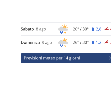
Sabato
8 ago
26°
/
30°
2,8
Domenica
9 ago
26°
/
30°
1,2
Previsioni meteo per 14 giorni