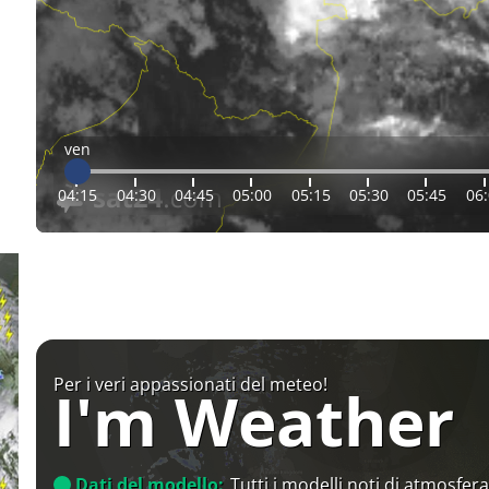
ven
04:15
04:30
04:45
05:00
05:15
05:30
05:45
06
Per i veri appassionati del meteo!
I'm Weather
Dati del modello:
Tutti i modelli noti di atmosfera