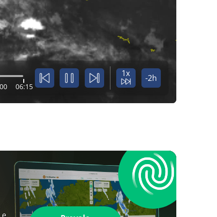
1x
-2h
:00
06:15
 e