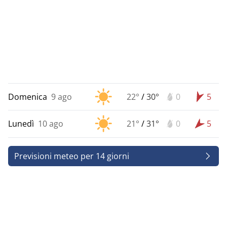
Domenica
9 ago
22°
/
30°
0
5
Lunedì
10 ago
21°
/
31°
0
5
Previsioni meteo per 14 giorni