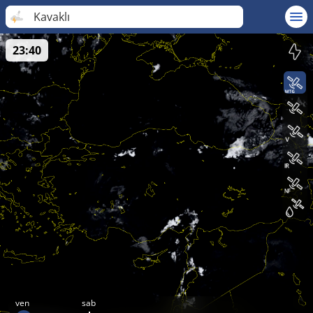
Kavaklı
23:40
ven
sab