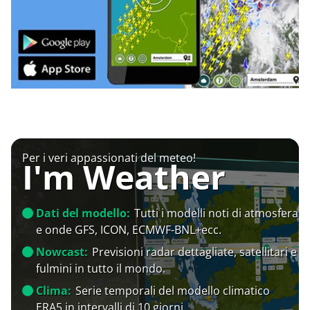
Per i veri appassionati del meteo!
I'm Weather
Dati del modello:
Tutti i modelli noti di atmosfera
e onde GFS, ICON, ECMWF-BNL+ecc.
Nowcast:
Previsioni radar dettagliate, satellitari e
fulmini in tutto il mondo.
Clima:
Serie temporali del modello climatico
ERA5 in intervalli di 10 giorni.