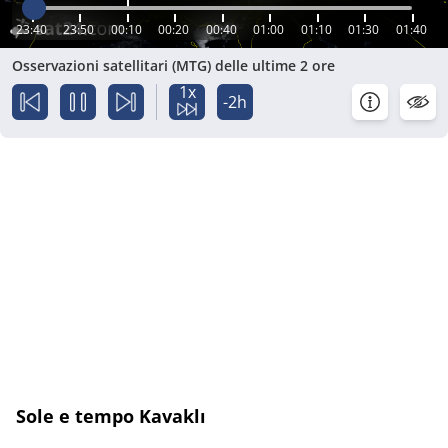
23:40
23:50
00:10
00:20
00:40
01:00
01:10
01:30
01:40
Osservazioni satellitari (MTG) delle ultime 2 ore
1x
-2h
Sole e tempo Kavaklı