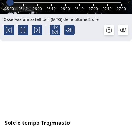
05:30
05:40
06:00
06:10
06:30
06:40
07:00
07:10
07:30
Osservazioni satellitari (MTG) delle ultime 2 ore
1x
-2h
Sole e tempo Trójmiasto