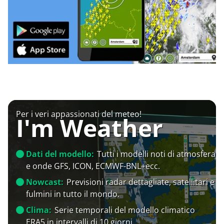
Per i veri appassionati del meteo!
I'm Weather
Dati del modello:
Tutti i modelli noti di atmosfera
e onde GFS, ICON, ECMWF-BNL+ecc.
Nowcast:
Previsioni radar dettagliate, satellitari e
fulmini in tutto il mondo.
Clima:
Serie temporali del modello climatico
ERA5 in intervalli di 10 giorni.