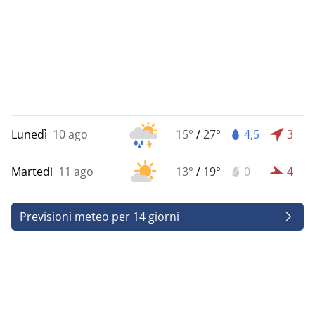
Lunedì
10 ago
15°
/
27°
4,5
3
Martedì
11 ago
13°
/
19°
0
4
Previsioni meteo per 14 giorni