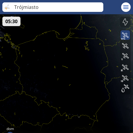
Trójmiasto
05:30
dom