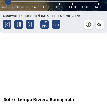
12:00
12:20
12:40
12:50
13:00
13:30
13:40
14:00
Osservazioni satellitari (MTG) delle ultime 2 ore
1x
-2h
Sole e tempo Riviera Romagnola