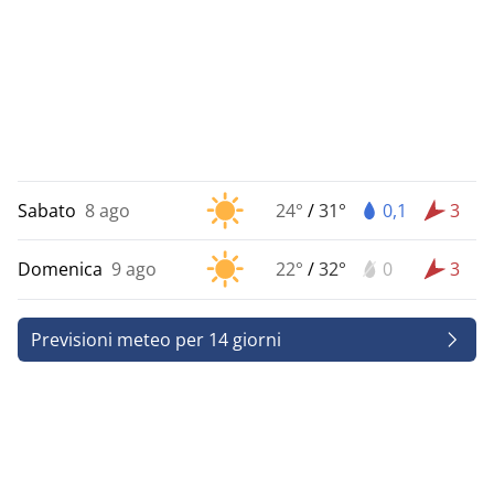
Sabato
8 ago
24°
/
31°
0,1
3
Domenica
9 ago
22°
/
32°
0
3
Previsioni meteo per 14 giorni