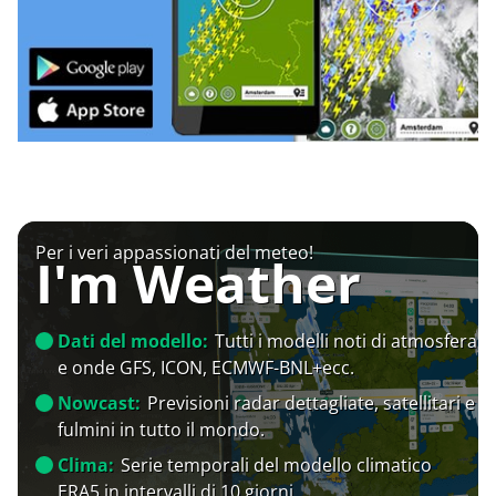
Per i veri appassionati del meteo!
I'm Weather
Dati del modello:
Tutti i modelli noti di atmosfera
e onde GFS, ICON, ECMWF-BNL+ecc.
Nowcast:
Previsioni radar dettagliate, satellitari e
fulmini in tutto il mondo.
Clima:
Serie temporali del modello climatico
ERA5 in intervalli di 10 giorni.