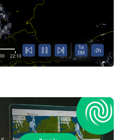
1x
-2h
:00
22:10
 e