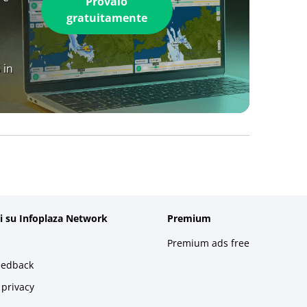
Provalo
gratuitamente
 in
i su Infoplaza Network
Premium
Premium ads free
eedback
 privacy