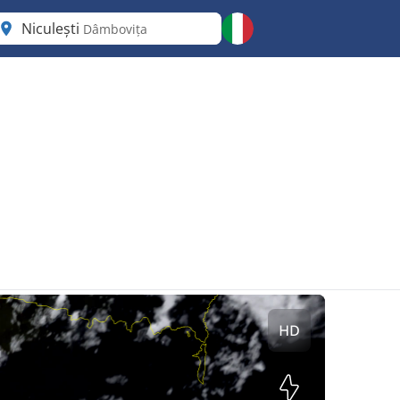
Niculești
Dâmbovița