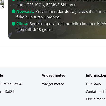
onde GFS, ICON, ECMWF-BNL+ecc.
Nowcast:
Previsioni radar dettagliate, satellitari e
fulmini in tutto il mondo.
Clima:
Serie temporali del modello climatico ERA5
intervalli di 10 giorni.
le
Widget meteo
Informazion
Fulmine Sat24
Widget meteo
Our Story
ine Sat24
Contatto e f
Disclaimer e