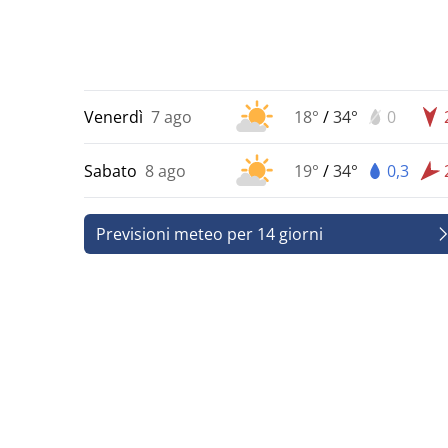
Venerdì
7 ago
18°
/
34°
0
Sabato
8 ago
19°
/
34°
0,3
Previsioni meteo per 14 giorni