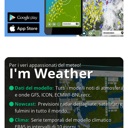
Per i veri appassionati del meteo!
I'm Weather
Dati del modello:
Tutti i modelli noti di atmosfera
e onde GFS, ICON, ECMWF-BNL+ecc.
Nowcast:
Previsioni radar dettagliate, satellitari e
fulmini in tutto il mondo.
Clima:
Serie temporali del modello climatico
ERA5 in intervalli di 10 giorni.