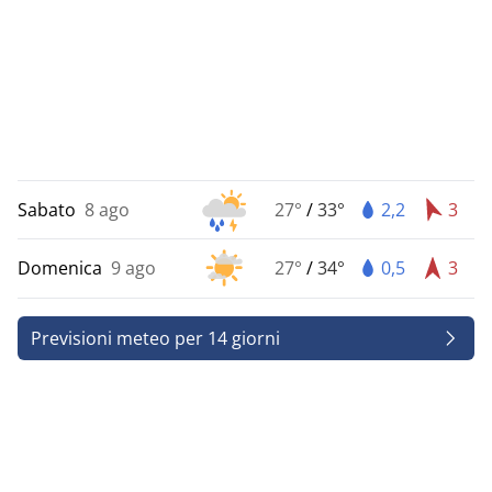
Sabato
8 ago
27°
/
33°
2,2
3
Domenica
9 ago
27°
/
34°
0,5
3
Previsioni meteo per 14 giorni