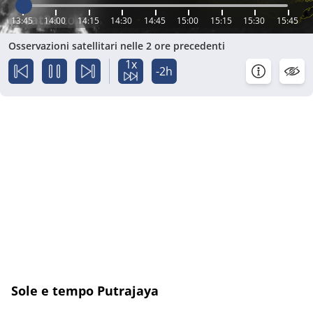
13:45
14:00
14:15
14:30
14:45
15:00
15:15
15:30
15:45
Osservazioni satellitari nelle 2 ore precedenti
1x
-2h
Sole e tempo Putrajaya