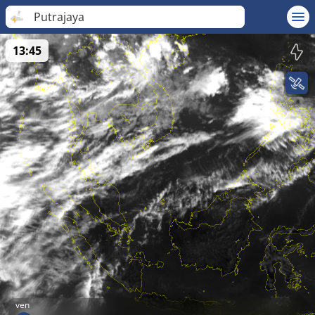
Putrajaya
13:45
ven