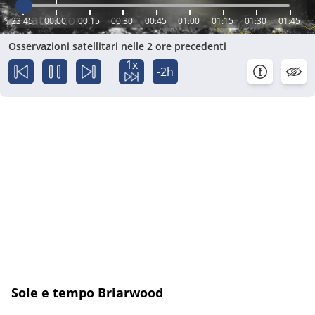
23:45
00:00
00:15
00:30
00:45
01:00
01:15
01:30
01:45
Osservazioni satellitari nelle 2 ore precedenti
1x
-2h
Sole e tempo Briarwood