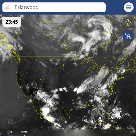
Briarwood
23:45
gio
ven