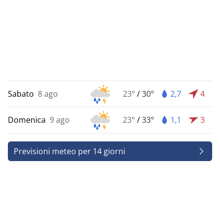
Sabato
8 ago
23°
/
30°
2,7
4
Domenica
9 ago
23°
/
33°
1,1
3
Previsioni meteo per 14 giorni