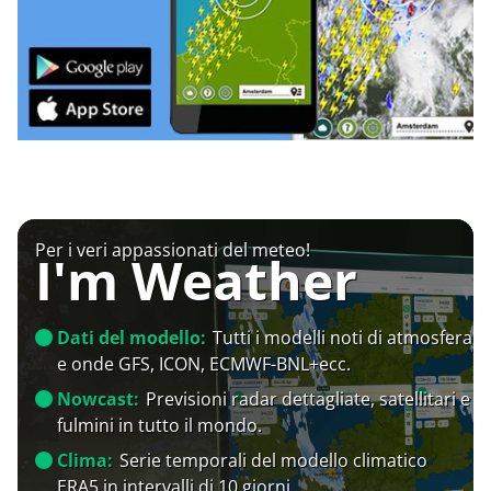
Per i veri appassionati del meteo!
I'm Weather
Dati del modello:
Tutti i modelli noti di atmosfera
e onde GFS, ICON, ECMWF-BNL+ecc.
Nowcast:
Previsioni radar dettagliate, satellitari e
fulmini in tutto il mondo.
Clima:
Serie temporali del modello climatico
ERA5 in intervalli di 10 giorni.