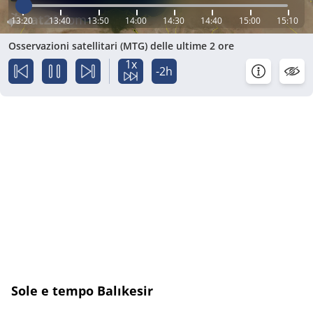
13:20
13:40
13:50
14:00
14:30
14:40
15:00
15:10
Osservazioni satellitari (MTG) delle ultime 2 ore
1x
-2h
Sole e tempo Balıkesir