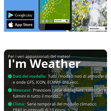
Per i veri appassionati del meteo!
I'm Weather
Dati del modello:
Tutti i modelli noti di atmosfera
e onde GFS, ICON, ECMWF-BNL+ecc.
Nowcast:
Previsioni radar dettagliate, satellitari e
fulmini in tutto il mondo.
Clima:
Serie temporali del modello climatico
ERA5 in intervalli di 10 giorni.