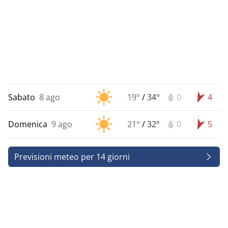
Sabato
8 ago
19°
/
34°
0
4
Domenica
9 ago
21°
/
32°
0
5
Previsioni meteo per 14 giorni