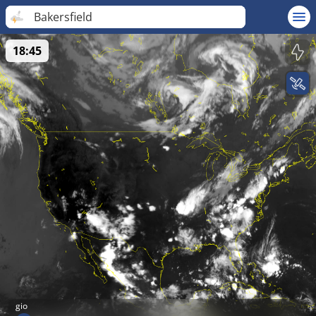
Bakersfield
18:45
gio