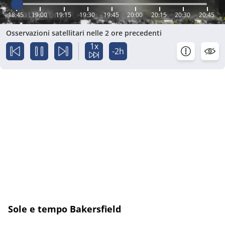
18:45
19:00
19:15
19:30
19:45
20:00
20:15
20:30
20:45
Osservazioni satellitari nelle 2 ore precedenti
1x
-2h
Sole e tempo Bakersfield