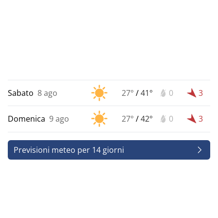
Sabato
8 ago
27°
/
41°
0
3
Domenica
9 ago
27°
/
42°
0
3
Previsioni meteo per 14 giorni