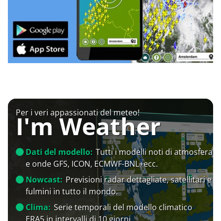
Per i veri appassionati del meteo!
I'm Weather
Dati del modello:
Tutti i modelli noti di atmosfera
e onde GFS, ICON, ECMWF-BNL+ecc.
Nowcast:
Previsioni radar dettagliate, satellitari e
fulmini in tutto il mondo.
Clima:
Serie temporali del modello climatico
ERA5 in intervalli di 10 giorni.