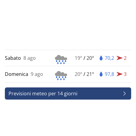
Sabato
8 ago
19°
/
20°
70,2
2
Domenica
9 ago
20°
/
21°
97,8
3
Previsioni meteo per 14 giorni