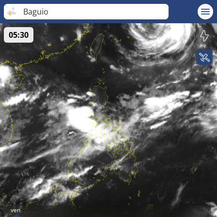
Baguio
05:30
ven