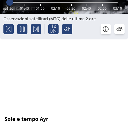
01:20
01:40
01:50
02:10
02:20
02:40
02:50
03:10
Osservazioni satellitari (MTG) delle ultime 2 ore
1x
-2h
Sole e tempo Ayr