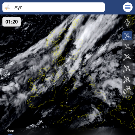
Ayr
01:20
dom