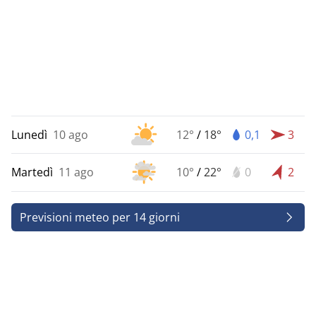
Lunedì
10 ago
12°
/
18°
0,1
3
Martedì
11 ago
10°
/
22°
0
2
Previsioni meteo per 14 giorni