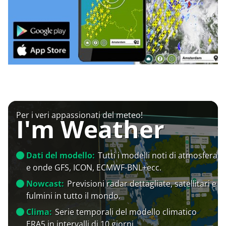
Per i veri appassionati del meteo!
I'm Weather
Dati del modello:
Tutti i modelli noti di atmosfera
e onde GFS, ICON, ECMWF-BNL+ecc.
Nowcast:
Previsioni radar dettagliate, satellitari e
fulmini in tutto il mondo.
Clima:
Serie temporali del modello climatico
ERA5 in intervalli di 10 giorni.