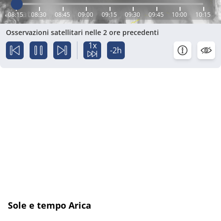
08:15
08:30
08:45
09:00
09:15
09:30
09:45
10:00
10:15
Osservazioni satellitari nelle 2 ore precedenti
1x
-2h
Sole e tempo Arica