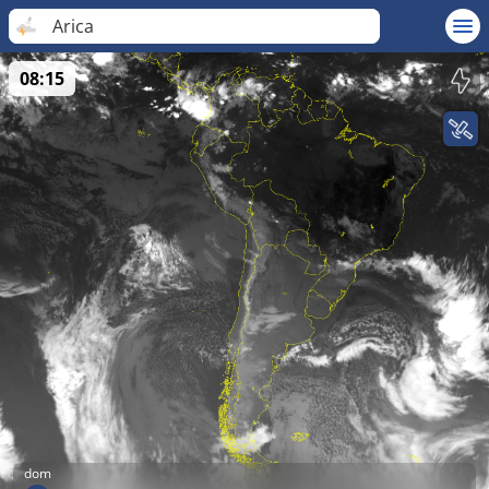
Arica
08:15
dom