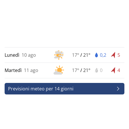
Lunedì
10 ago
17°
/
21°
0,2
5
Martedì
11 ago
17°
/
21°
0
4
Previsioni meteo per 14 giorni