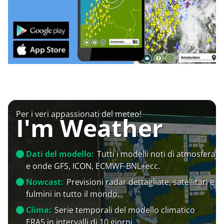
Per i veri appassionati del meteo!
I'm Weather
Dati del modello:
Tutti i modelli noti di atmosfera
e onde GFS, ICON, ECMWF-BNL+ecc.
Nowcast:
Previsioni radar dettagliate, satellitari e
fulmini in tutto il mondo.
Clima:
Serie temporali del modello climatico
ERA5 in intervalli di 10 giorni.