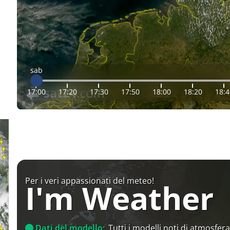
sab
17:00
17:20
17:30
17:50
18:00
18:20
18:4
Per i veri appassionati del meteo!
I'm Weather
Dati del modello:
Tutti i modelli noti di atmosfera