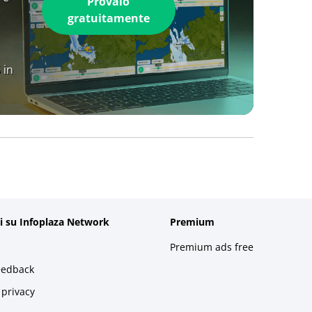
Provalo
gratuitamente
 in
i su Infoplaza Network
Premium
Premium ads free
eedback
 privacy