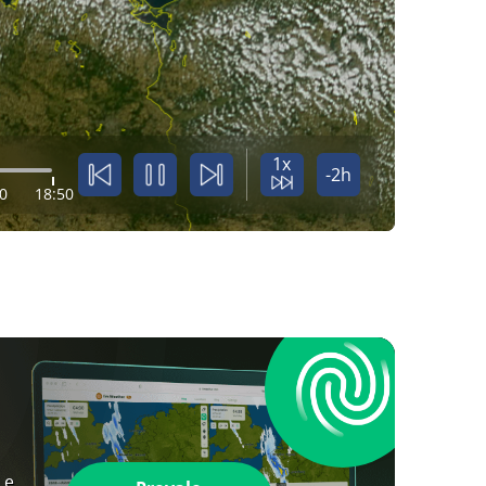
1x
-2h
0
18:50
 e