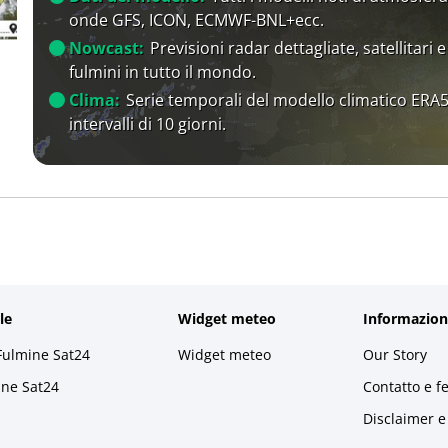
onde GFS, ICON, ECMWF-BNL+ecc.
Nowcast:
Previsioni radar dettagliate, satellitari e
fulmini in tutto il mondo.
Clima:
Serie temporali del modello climatico ERA5
intervalli di 10 giorni.
le
Widget meteo
Informazion
Fulmine Sat24
Widget meteo
Our Story
ine Sat24
Contatto e f
Disclaimer e