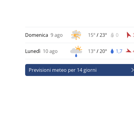
Domenica
9 ago
15°
/
23°
0
Lunedì
10 ago
13°
/
20°
1,7
Previsioni meteo per 14 giorni