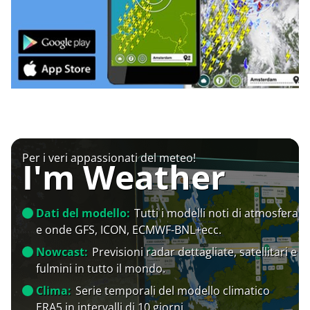
Per i veri appassionati del meteo!
I'm Weather
Dati del modello:
Tutti i modelli noti di atmosfera
e onde GFS, ICON, ECMWF-BNL+ecc.
Nowcast:
Previsioni radar dettagliate, satellitari e
fulmini in tutto il mondo.
Clima:
Serie temporali del modello climatico
ERA5 in intervalli di 10 giorni.