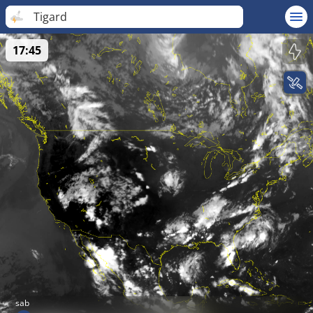
Tigard
17:45
sab