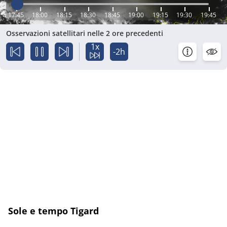
17:45
18:00
18:15
18:30
18:45
19:00
19:15
19:30
19:45
Osservazioni satellitari nelle 2 ore precedenti
1x
-2h
Sole e tempo Tigard