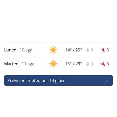
Lunedì
10 ago
14°
/
29°
0
3
Martedì
11 ago
15°
/
29°
0
3
Previsioni meteo per 14 giorni