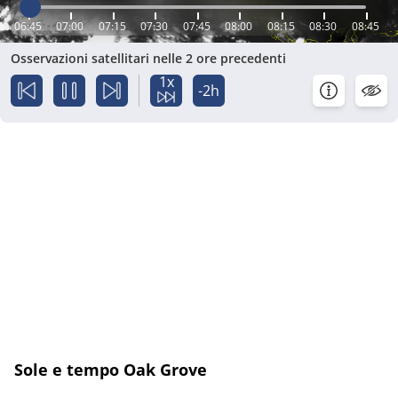
06:45
07:00
07:15
07:30
07:45
08:00
08:15
08:30
08:45
Osservazioni satellitari nelle 2 ore precedenti
1x
-2h
Sole e tempo Oak Grove