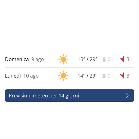
Domenica
9 ago
15°
/
29°
0
3
Lunedì
10 ago
14°
/
29°
0
3
Previsioni meteo per 14 giorni