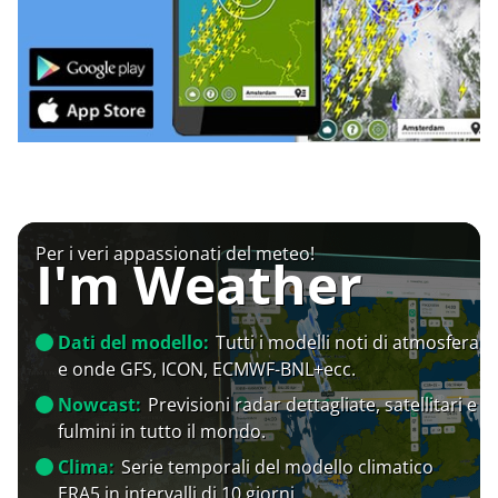
Per i veri appassionati del meteo!
I'm Weather
Dati del modello:
Tutti i modelli noti di atmosfera
e onde GFS, ICON, ECMWF-BNL+ecc.
Nowcast:
Previsioni radar dettagliate, satellitari e
fulmini in tutto il mondo.
Clima:
Serie temporali del modello climatico
ERA5 in intervalli di 10 giorni.