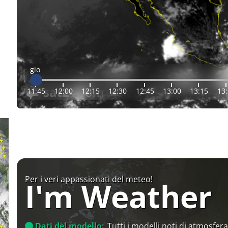
gio
11:45
12:00
12:15
12:30
12:45
13:00
13:15
13
Per i veri appassionati del meteo!
I'm Weather
Dati del modello:
Tutti i modelli noti di atmosfera