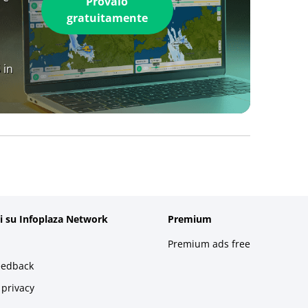
Provalo
gratuitamente
 in
i su Infoplaza Network
Premium
Premium ads free
eedback
 privacy