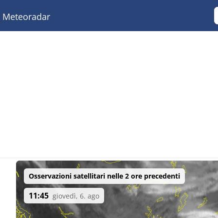
Meteoradar
Osservazioni satellitari nelle 2 ore precedenti
11:45
giovedì, 6. ago