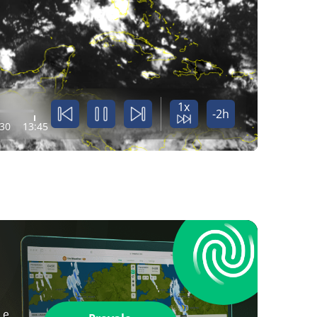
1x
-2h
:30
13:45
 e