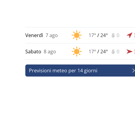
Venerdì
7 ago
17°
/
24°
0
Sabato
8 ago
17°
/
24°
0
Previsioni meteo per 14 giorni