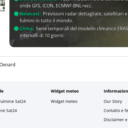
onde GFS, ICON, ECMWF-BNL+ecc.
Nowcast:
Previsioni radar dettagliate, satellitari e
fulmini in tutto il mondo.
Clima:
Serie temporali del modello climatico ERA5
intervalli di 10 giorni.
Oxnard
le
Widget meteo
Informazion
Fulmine Sat24
Widget meteo
Our Story
ine Sat24
Contatto e f
Disclaimer e